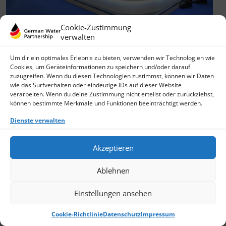
Cookie-Zustimmung
verwalten
Gemeinsam stark im Ausland: German
Pavilions 2026 in der Wasserwirtschaft
Um dir ein optimales Erlebnis zu bieten, verwenden wir Technologien wie
28.01.2026
Cookies, um Geräteinformationen zu speichern und/oder darauf
zuzugreifen. Wenn du diesen Technologien zustimmst, können wir Daten
Auch 2026 bleibt das Auslandsmesserprogramm (AMP) des
wie das Surfverhalten oder eindeutige IDs auf dieser Website
BMWE ein zentrales Instrument zur Unterstützung
verarbeiten. Wenn du deine Zustimmung nicht erteilst oder zurückziehst,
deutscher Unternehmen bei der internationalen
können bestimmte Merkmale und Funktionen beeinträchtigt werden.
Markterschließung. Eine
› Weiterlesen
Dienste verwalten
Akzeptieren
Ablehnen
Einstellungen ansehen
Cookie-Richtlinie
Datenschutz
Impressum