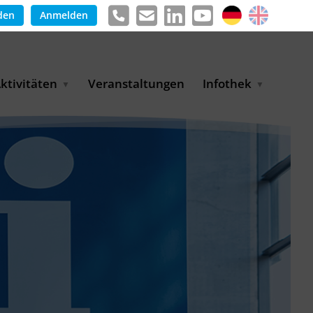
den
Anmelden
ktivitäten
Veranstaltungen
Infothek
g
arkterschließungsprogramm
Meldungen &
ür KMU
Informationen
tschaft
uslandsmessen
Positionen
e
ASANet | Vernetzungs-
Publikationen
nd Transferprojekt
Pressemitteilungen
ienz
etreiberpartnerschaften
artnerschaftsprojekte
WP-Days
LUE PLANET Berlin Water
ialogues
MUKN-Exportinitiative
mweltschutz