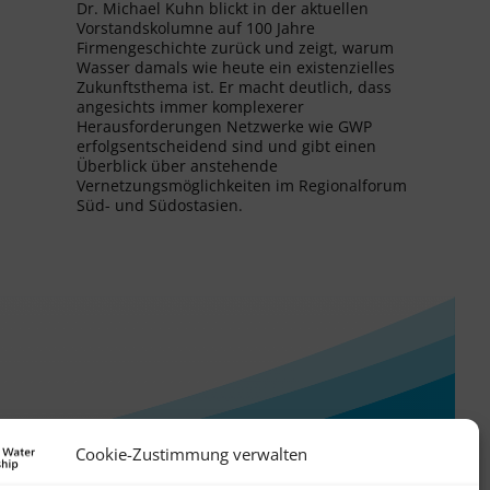
Dr. Michael Kuhn blickt in der aktuellen
Vorstandskolumne auf 100 Jahre
Firmengeschichte zurück und zeigt, warum
Wasser damals wie heute ein existenzielles
Zukunftsthema ist. Er macht deutlich, dass
angesichts immer komplexerer
Herausforderungen Netzwerke wie GWP
erfolgsentscheidend sind und gibt einen
Überblick über anstehende
Vernetzungsmöglichkeiten im Regionalforum
Süd- und Südostasien.
Cookie-Zustimmung verwalten