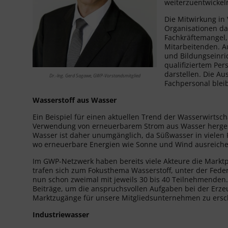
weiterzuentwickel
Die Mitwirkung in
Organisationen da
Fachkräftemangel,
Mitarbeitenden. A
und Bildungseinri
qualifiziertem Per
darstellen. Die A
Dr.-Ing. Gerd Sagawe, GWP-Vorstandsmitglied
Fachpersonal blei
Wasserstoff aus Wasser
Ein Beispiel für einen aktuellen Trend der Wasserwirtsch
Verwendung von erneuerbarem Strom aus Wasser hergest
Wasser ist daher unumgänglich, da Süßwasser in vielen R
wo erneuerbare Energien wie Sonne und Wind ausreiche
Im GWP-Netzwerk haben bereits viele Akteure die Marktp
trafen sich zum Fokusthema Wasserstoff, unter der Fed
nun schon zweimal mit jeweils 30 bis 40 Teilnehmenden.
Beiträge, um die anspruchsvollen Aufgaben bei der Erze
Marktzugänge für unsere Mitgliedsunternehmen zu ersc
Industriewasser