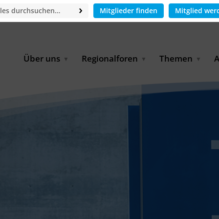
Mitglieder finden
Mitglied wer
Über uns
Regionalforen
Themen
A
GWP-Netzwerk
Afrika
Betrieb und Bildun
M
f
Der Vorstand
EECCA
Industriewasserwir
A
Geschäftsstelle
Europa
Landwirtschaftlich
Bewässerung und
W
Wiederverwendung
u
Partner & Kooperationen
Lateinamerika
Virtual Index of Members
Urbane Wasserresil
B
Mitglieder
Middle East
Wasser und Energie
P
Karriere
Nordafrika
Digital Water
G
Kontakt
Ostasien
Wasserstoff
B
Süd- & Südostasien
D
B
U