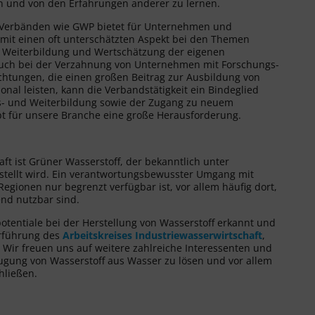
n und von den Erfahrungen anderer zu lernen.
 Verbänden wie GWP bietet für Unternehmen und
mit einen oft unterschätzten Aspekt bei den Themen
 Weiterbildung und Wertschätzung der eigenen
uch bei der Verzahnung von Unternehmen mit Forschungs-
chtungen, die einen großen Beitrag zur Ausbildung von
sonal leisten, kann die Verbandstätigkeit ein Bindeglied
us- und Weiterbildung sowie der Zugang zu neuem
bt für unsere Branche eine große Herausforderung.
aft ist Grüner Wasserstoff, der bekanntlich unter
ellt wird. Ein verantwortungsbewusster Umgang mit
egionen nur begrenzt verfügbar ist, vor allem häufig dort,
nd nutzbar sind.
otentiale bei der Herstellung von Wasserstoff erkannt und
erführung des
Arbeitskreises Industriewasserwirtschaft
,
 Wir freuen uns auf weitere zahlreiche Interessenten und
ugung von Wasserstoff aus Wasser zu lösen und vor allem
hließen.