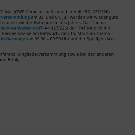
 17. Mai (GWP Gemeinschaftsstand in Halle B2, 227/326)
erversammlung
am 03. und 04. Juli werden wir wieder gute
ich immer wieder Höhepunkte des Jahres. Das Thema
ght-Area Wasserstoff
(A4.427/526) der IFAT Munich mit
i! Beispielsweise am Mittwoch, den 15. Mai zum Thema
e in Germany
von 09:30 – 09:50 Uhr auf der Spotlight-Area
konferenz, Mitgliederversammlung sowie bei den anderen
nd Erfolg.