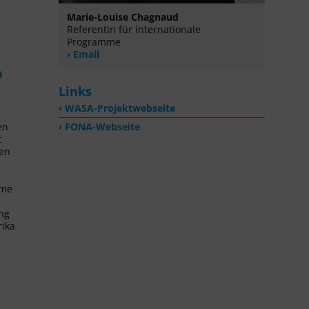
Marie-Louise Chagnaud
Referentin für internationale
Programme
Email
n
Links
WASA-Projektwebseite
en
FONA-Webseite
t
hen
hme
d
ng
rika