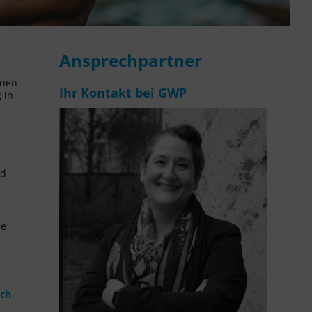
Ansprechpartner
inen
Ihr Kontakt bei GWP
 in
nd
de
rch