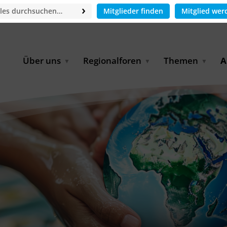
Mitglieder finden
Mitglied wer
Über uns
Regionalforen
Themen
A
GWP-Netzwerk
Afrika
Betrieb und Bildung
M
f
Der Vorstand
EECCA
Industriewasserwirt
A
Geschäftsstelle
Europa
Landwirtschaftliche
Bewässerung und
W
Wiederverwendung
u
Partner & Kooperationen
Lateinamerika
Virtual Index of Members
Urbane Wasserresil
B
Mitglieder
Middle East
Wasser und Energie
P
Karriere
Nordafrika
Digital Water
G
Kontakt
Ostasien
Wasserstoff
B
Süd- & Südostasien
D
B
U