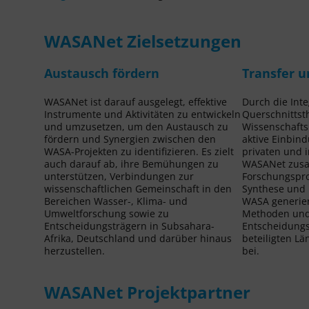
WASANet Zielsetzungen
Austausch fördern
Transfer u
WASANet ist darauf ausgelegt, effektive
Durch die Int
Instrumente und Aktivitäten zu entwickeln
Querschnittst
und umzusetzen, um den Austausch zu
Wissenschafts
fördern und Synergien zwischen den
aktive Einbind
WASA-Projekten zu identifizieren. Es zielt
privaten und i
auch darauf ab, ihre Bemühungen zu
WASANet zus
unterstützen, Verbindungen zur
Forschungsproj
wissenschaftlichen Gemeinschaft in den
Synthese und
Bereichen Wasser-, Klima- und
WASA generie
Umweltforschung sowie zu
Methoden und 
Entscheidungsträgern in Subsahara-
Entscheidungs
Afrika, Deutschland und darüber hinaus
beteiligten L
herzustellen.
bei.
WASANet Projektpartner