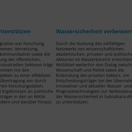
nterstützen
Wassersicherheit verbesser
egration von Forschung,
Durch die Nutzung des vielfältigen
hemen, Vernetzung,
Netzwerks von wissenschaftlichen,
kommunikation sowie die
akademischen, privaten und politisch
ung der öffentlichen,
Akteuren im Wasserbereich erleichter
ndustriellen Sektoren trägt
WASANet weiterhin den Dialog zwisc
ammen mit den
Wissenschaft und Politik sowie die
ekten zu einer effektiven
Einbindung des privaten Sektors, um
 Übertragung von durch
Entscheidungsträger bei der Überna
rten Forschungsdaten,
innovativer und aktueller Wasser- un
Ergebnissen an politische
Prognosetechnologien zur Verbesseru
träger in den an WASA
der Wasser­sicherheit in Subsahara-Af
ändern und darüber hinaus
zu unterstützen.