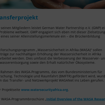
ansferprojekt
seinen Mitgliedern leistet German Water Partnership e.V. (GWP) e
 Probleme weltweit. GWP engagiert sich eben mit dieser Zielsetzung
v eines seiner Alleinstellungsmerkmale ein – die Brückenbildung
 Forschungsprogramm „Wassersicherheit in Afrika (WASA)“ sollen
iträge zur nachhaltigen Erhöhung der Wassersicherheit in Afrika
arbeitet werden. Dies umfasst die Verbesserung der Wasserver- u
wasserentsorgung sowie den Erhalt natürlicher Ökosysteme.
 Rahmen des WASA-Programms, das vom Bundesministerium für
rschung, Technologie und Raumfahrt (BMFTR) gefördert wird, wur
n das Transfer- und Netzwerkprojekt WASANet ins Leben gerufen.
r Projektseite
www.watersecurityafrica.org
.
der WASA-Programmbroschüre „
Initial Overview of the WASA Resea