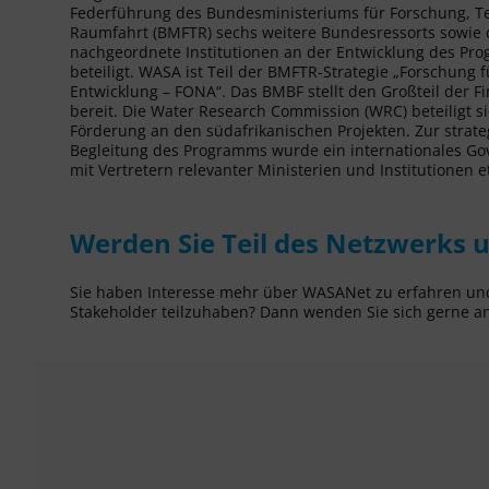
Federführung des Bundesministeriums für Forschung, T
Raumfahrt (BMFTR) sechs weitere Bundesressorts sowie
nachgeordnete Institutionen an der Entwicklung des Pr
beteiligt. WASA ist Teil der BMFTR-Strategie „Forschung 
Entwicklung – FONA“. Das BMBF stellt den Großteil der F
bereit. Die Water Research Commission (WRC) beteiligt si
Förderung an den südafrikanischen Projekten. Zur strat
Begleitung des Programms wurde ein internationales Go
mit Vertretern relevanter Ministerien und Institutionen et
Werden Sie Teil des Netzwerks 
Sie haben Interesse mehr über WASANet zu erfahren und
Stakeholder teilzuhaben? Dann wenden Sie sich gerne a