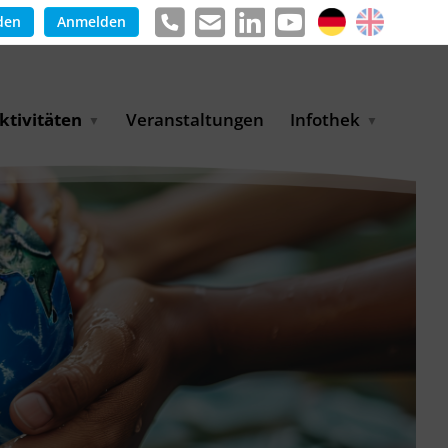
den
Anmelden
ktivitäten
Veranstaltungen
Infothek
arkterschließungsprogramm
Meldungen &
ür KMU
Informationen
schaft
uslandsmessen
Positionen
ASANet | Vernetzungs-
Publikationen
nd Transferprojekt
Pressemitteilungen
ienz
etreiberpartnerschaften
artnerschaftsprojekte
WP-Days
LUE PLANET Berlin Water
ialogues
MUKN-Exportinitiative
mweltschutz