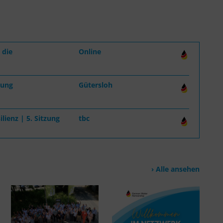
 die
Online
zung
Gütersloh
lienz | 5. Sitzung
tbc
Alle ansehen