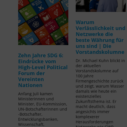
Warum
Verlässlichkeit und
Netzwerke die
beste Währung für
uns sind | Die
Vorstandskolumne
Zehn Jahre SDG 6:
Dr. Michael Kuhn blickt in
Eindrücke vom
der aktuellen
High-Level Political
Vorstandskolumne auf
Forum der
100 Jahre
Vereinten
Firmengeschichte zurück
Nationen
und zeigt, warum Wasser
damals wie heute ein
Anfang Juli kamen
existenzielles
Ministerinnen und
Zukunftsthema ist. Er
Minister, EU-Kommission,
macht deutlich, dass
UN-Botschafterinnen und
angesichts immer
-Botschafter,
komplexerer
Entwicklungsbanken,
Herausforderungen
Wissenschaft,
Netzwerke wie GWP