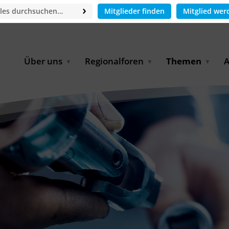
Mitglieder finden
Mitglied wer
Über uns
Regionalforen
Themen
A
GWP-Netzwerk
Afrika
Betrieb und Bildu
M
f
Der Vorstand
EECCA
Industriewasserwir
A
Geschäftsstelle
Europa
Landwirtschaftlich
Bewässerung und
W
Wiederverwendung
u
Partner & Kooperationen
Lateinamerika
Virtual Index of Members
Urbane Wasserresil
B
Mitglieder
Middle East
Wasser und Energie
P
Karriere
Nordafrika
Digital Water
G
Kontakt
Ostasien
Wasserstoff
B
Süd- & Südostasien
D
B
U