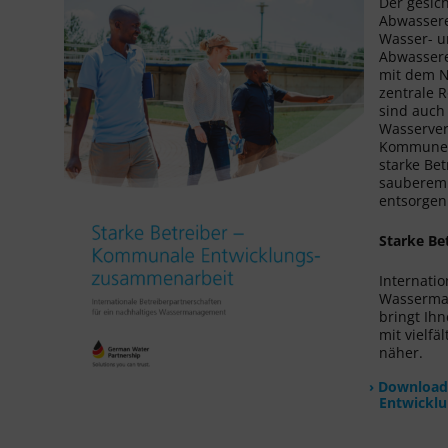
Der gesic
Abwassere
Wasser- u
Abwassere
mit dem Na
zentrale 
sind auch
Wasserver
Kommunen 
starke Bet
sauberem 
entsorgen
Starke B
Internatio
Wasserman
bringt Ih
mit vielfä
näher.
Download 
Entwickl