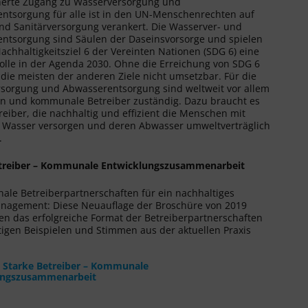
herte Zugang zu Wasserversorgung und
ntsorgung für alle ist in den UN-Menschenrechten auf
nd Sanitärversorgung verankert. Die Wasserver- und
ntsorgung sind Säulen der Daseinsvorsorge und spielen
chhaltigkeitsziel 6 der Vereinten Nationen (SDG 6) eine
Rolle in der Agenda 2030. Ohne die Erreichung von SDG 6
 die meisten der anderen Ziele nicht umsetzbar. Für die
sorgung und Abwasserentsorgung sind weltweit vor allem
und kommunale Betreiber zuständig. Dazu braucht es
reiber, die nachhaltig und effizient die Menschen mit
Wasser versorgen und deren Abwasser umweltverträglich
.
etreiber – Kommunale Entwicklungszusammenarbeit
nale Betreiberpartnerschaften für ein nachhaltiges
agement: Diese Neuauflage der Broschüre von 2019
nen das erfolgreiche Format der Betreiberpartnerschaften
ltigen Beispielen und Stimmen aus der aktuellen Praxis
Starke Betreiber – Kommunale
ungszusammenarbeit