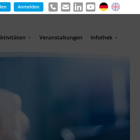
den
Anmelden
ktivitäten
Veranstaltungen
Infothek
ng
arkterschließungsprogramm
Meldungen &
ür KMU
Informationen
tschaft
uslandsmessen
Positionen
e
ASANet | Vernetzungs-
Publikationen
nd Transferprojekt
Pressemitteilungen
ienz
etreiberpartnerschaften
artnerschaftsprojekte
WP-Days
LUE PLANET Berlin Water
ialogues
MUKN-Exportinitiative
mweltschutz