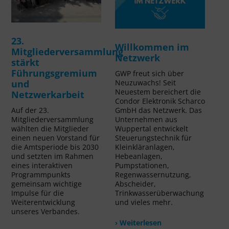
23.
Willkommen im
Mitgliederversammlung
Netzwerk
stärkt
Führungsgremium
GWP freut sich über
Neuzuwachs! Seit
und
Neuestem bereichert die
Netzwerkarbeit
Condor Elektronik Scharco
GmbH das Netzwerk. Das
Auf der 23.
Unternehmen aus
Mitgliederversammlung
Wuppertal entwickelt
wählten die Mitglieder
Steuerungstechnik für
einen neuen Vorstand für
Kleinkläranlagen,
die Amtsperiode bis 2030
Hebeanlagen,
und setzten im Rahmen
Pumpstationen,
eines interaktiven
Regenwassernutzung,
Programmpunkts
Abscheider,
gemeinsam wichtige
Trinkwasserüberwachung
Impulse für die
und vieles mehr.
Weiterentwicklung
unseres Verbandes.
› Weiterlesen