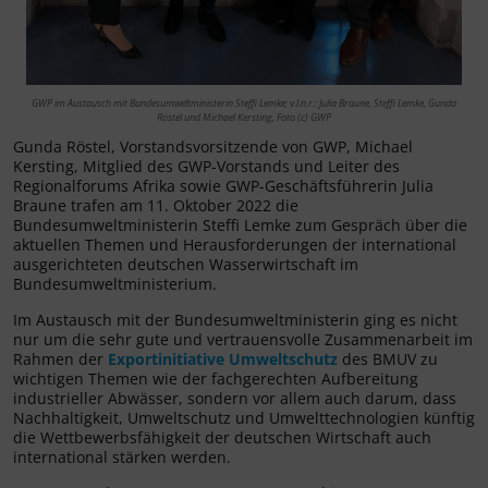
GWP im Austausch mit Bundesumweltministerin Steffi Lemke; v.l.n.r.: Julia Braune, Steffi Lemke, Gunda
Röstel und Michael Kersting, Foto (c) GWP
Gunda Röstel, Vorstandsvorsitzende von GWP, Michael
Kersting, Mitglied des GWP-Vorstands und Leiter des
Regionalforums Afrika sowie GWP-Geschäftsführerin Julia
Braune trafen am 11. Oktober 2022 die
Bundesumweltministerin Steffi Lemke zum Gespräch über die
aktuellen Themen und Herausforderungen der international
ausgerichteten deutschen Wasserwirtschaft im
Bundesumweltministerium.
Im Austausch mit der Bundesumweltministerin ging es nicht
nur um die sehr gute und vertrauensvolle Zusammenarbeit im
Rahmen der
Exportinitiative Umweltschutz
des BMUV zu
wichtigen Themen wie der fachgerechten Aufbereitung
industrieller Abwässer, sondern vor allem auch darum, dass
Nachhaltigkeit, Umweltschutz und Umwelttechnologien künftig
die Wettbewerbsfähigkeit der deutschen Wirtschaft auch
international stärken werden.