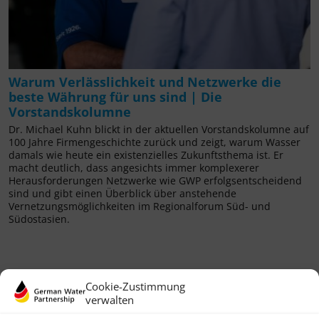
Warum Verlässlichkeit und Netzwerke die
beste Währung für uns sind | Die
Vorstandskolumne
Dr. Michael Kuhn blickt in der aktuellen Vorstandskolumne auf
100 Jahre Firmengeschichte zurück und zeigt, warum Wasser
damals wie heute ein existenzielles Zukunftsthema ist. Er
macht deutlich, dass angesichts immer komplexerer
Herausforderungen Netzwerke wie GWP erfolgsentscheidend
sind und gibt einen Überblick über anstehende
Vernetzungsmöglichkeiten im Regionalforum Süd- und
Südostasien.
Cookie-Zustimmung
verwalten