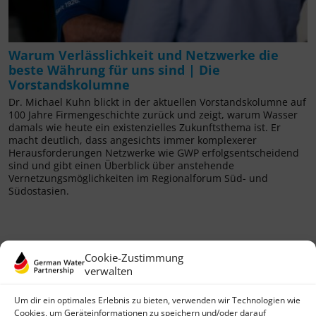
Warum Verlässlichkeit und Netzwerke die
beste Währung für uns sind | Die
Vorstandskolumne
Dr. Michael Kuhn blickt in der aktuellen Vorstandskolumne auf
100 Jahre Firmengeschichte zurück und zeigt, warum Wasser
damals wie heute ein existenzielles Zukunftsthema ist. Er
macht deutlich, dass angesichts immer komplexerer
Herausforderungen Netzwerke wie GWP erfolgsentscheidend
sind und gibt einen Überblick über anstehende
Vernetzungsmöglichkeiten im Regionalforum Süd- und
Südostasien.
Cookie-Zustimmung
verwalten
Um dir ein optimales Erlebnis zu bieten, verwenden wir Technologien wie
Cookies, um Geräteinformationen zu speichern und/oder darauf