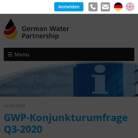
Anmelden
Menu
28.07.2020
GWP-Konjunkturumfrage
Q3-2020