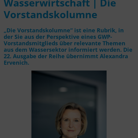
Wasserwirtschaft | Die
Vorstandskolumne
„Die Vorstandskolumne“ ist eine Rubrik, in
der Sie aus der Perspektive eines GWP-
Vorstandsmitglieds über relevante Themen
aus dem Wassersektor informiert werden. Die
22. Ausgabe der Reihe übernimmt Alexandra
Ervenich.