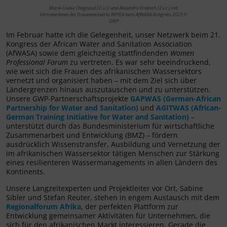
Marie-Louise Chagnaud (2. v.l.) und Alexandra Ervenich (2.v.r.) mit
Vertreterinnen des Frauennetzwerks RIFPEA beim AfWASA-Kongress 2023 ©
GWP
Im Februar hatte ich die Gelegenheit, unser Netzwerk beim 21.
Kongress der African Water and Sanitation Association
(AfWASA) sowie dem gleichzeitig stattfindenden
Women
Professional Forum
zu vertreten. Es war sehr beeindruckend,
wie weit sich die Frauen des afrikanischen Wassersektors
vernetzt und organisiert haben – mit dem Ziel sich über
Ländergrenzen hinaus auszutauschen und zu unterstützen.
Unsere GWP-Partnerschaftsprojekte
GAPWAS (German-African
Partnership for Water and Sanitation)
und
AGITWAS (African-
German Training Initiative for Water and Sanitation)
–
unterstützt durch das Bundesministerium für wirtschaftliche
Zusammenarbeit und Entwicklung (BMZ) – fördern
ausdrücklich Wissenstransfer, Ausbildung und Vernetzung der
im afrikanischen Wassersektor tätigen Menschen zur Stärkung
eines resilienteren Wassermanagements in allen Ländern des
Kontinents.
Unsere Langzeitexperten und Projektleiter vor Ort, Sabine
Sibler und Stefan Reuter, stehen in engem Austausch mit dem
Regionalforum Afrika
, der perfekten Plattform zur
Entwicklung gemeinsamer Aktivitäten für Unternehmen, die
sich für den afrikanischen Markt interessieren. Gerade die