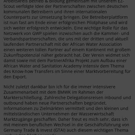
Arbeitskreis Betrieb & Bildung gemeinsam mit unserem EZ-
Scout verfolgte Idee der Partnerschaften zwischen deutschen
kommunalen Betreibern und ihren internationalen
Counterparts zur Umsetzung bringen. Die Betreiberplattform
ist nun fast am Ende einer erfolgreichen Pilotphase und wird
sich weiter erfolgreich entwickeln. Eine wichtige Rolle für das
Netzwerk von GWP spielen inzwischen auch die Kammer- und
Verbandspartnerschaften, die uns mit der dritten und aktuell
laufenden Partnerschaft mit der African Water Association
einen weiteren tollen Partner auf einem Kontinent mit großem
Zukunftspotenzial näher gebracht hat. Der Verein widmet sich
damit sowie mit dem PartnerAfrika Projekt zum Aufbau einer
African Water and Sanitation Academy intensiv dem Thema
des Know-how Transfers im Sinne einer Marktvorbereitung für
den Export.
Nicht zuletzt dankbar bin ich für die immer intensivere
Zusammenarbeit mit dem BMWK im Rahmen der
Markterschließung. Zahlreiche Delegationsreisen inbound und
outbound haben neue Partnerschaften begründet,
Informationen zu Zielmärkten vermittelt und den kleinen und
mittelständischen Unternehmen der Wasserwirtschaft
Marktzugänge geschaffen. Daher freut es mich sehr, dass ich
mit meinem beruflichen Wechsel in die Geschäftsführung von
Germany Trade & Invest (GTAI) auch diesem wichtigen Thema