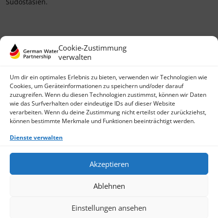
Südostasien.
Cookie-Zustimmung
verwalten
Um dir ein optimales Erlebnis zu bieten, verwenden wir Technologien wie
Cookies, um Geräteinformationen zu speichern und/oder darauf
zuzugreifen. Wenn du diesen Technologien zustimmst, können wir Daten
wie das Surfverhalten oder eindeutige IDs auf dieser Website
German Water Partnership e.V.
verarbeiten. Wenn du deine Zustimmung nicht erteilst oder zurückziehst,
Invalidenstraße 91
können bestimmte Merkmale und Funktionen beeinträchtigt werden.
D-10115 Berlin
+49 (0)30 3988722 0
Dienste verwalten
Kontakt
Login
Akzeptieren
Datenschutz
Impressum
Ablehnen
Finden Sie ein Mitglied
Werden Sie jetzt Mitglied
Cookie-Richtlinie (EU)
Einstellungen ansehen