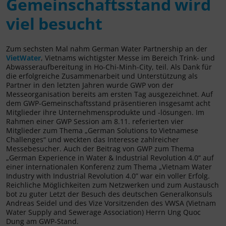
Gemeinschaftsstand wird
viel besucht
Zum sechsten Mal nahm German Water Partnership an der
VietWater
, Vietnams wichtigster Messe im Bereich Trink- und
Abwasseraufbereitung in Ho-Chi-Minh-City, teil. Als Dank für
die erfolgreiche Zusammenarbeit und Unterstützung als
Partner in den letzten Jahren wurde GWP von der
Messeorganisation bereits am ersten Tag ausgezeichnet. Auf
dem GWP-Gemeinschaftsstand präsentieren insgesamt acht
Mitglieder ihre Unternehmensprodukte und -lösungen. Im
Rahmen einer GWP Session am 8.11. referierten vier
Mitglieder zum Thema „German Solutions to Vietnamese
Challenges“ und weckten das Interesse zahlreicher
Messebesucher. Auch der Beitrag von GWP zum Thema
„German Experience in Water & Industrial Revolution 4.0“ auf
einer internationalen Konferenz zum Thema „Vietnam Water
Industry with Industrial Revolution 4.0” war ein voller Erfolg.
Reichliche Möglichkeiten zum Netzwerken und zum Austausch
bot zu guter Letzt der Besuch des deutschen Generalkonsuls
Andreas Seidel und des Vize Vorsitzenden des VWSA (Vietnam
Water Supply and Sewerage Association) Herrn Ung Quoc
Dung am GWP-Stand.