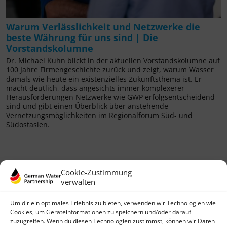
Warum Verlässlichkeit und Netzwerke die
beste Währung für uns sind | Die
Vorstandskolumne
Dr. Michael Kuhn blickt in der aktuellen Vorstandskolumne auf
100 Jahre Firmengeschichte zurück und zeigt, warum Wasser
damals wie heute ein existenzielles Zukunftsthema ist. Er
macht deutlich, dass angesichts immer komplexerer
Herausforderungen Netzwerke wie GWP erfolgsentscheidend
sind und gibt einen Überblick über anstehende
Vernetzungsmöglichkeiten im Regionalforum Süd- und
Südostasien.
Cookie-Zustimmung
verwalten
Um dir ein optimales Erlebnis zu bieten, verwenden wir Technologien wie
Cookies, um Geräteinformationen zu speichern und/oder darauf
zuzugreifen. Wenn du diesen Technologien zustimmst, können wir Daten