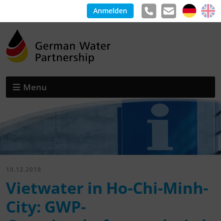
Anmelden
Menu
10.12.2018
Vietwater in Ho-Chi-Minh-
City: GWP-