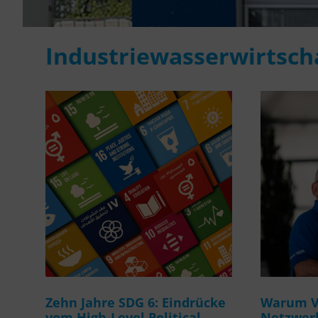
Industriewasserwirtsch
Zehn Jahre SDG 6: Eindrücke
Warum Ve
vom High-Level Political
Netzwerk