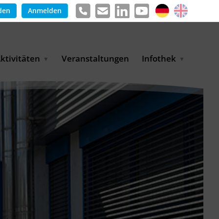
den
Anmelden
ktivitäten
Veranstaltungen
Infothek
g
arkterschließungsprogramm
Meldungen &
ür KMU
Informationen
tschaft
uslandsmessen
Positionen
e
ASANet | Vernetzungs-
Publikationen
nd Transferprojekt
Pressemitteilungen
ienz
etreiberpartnerschaften
artnerschaftsprojekte
WP-Days
LUE PLANET Berlin Water
ialogues
MUKN-Exportinitiative
mweltschutz