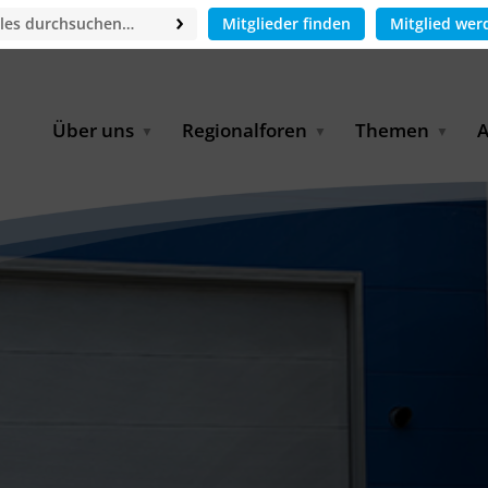
Mitglieder finden
Mitglied wer
Über uns
Regionalforen
Themen
A
GWP-Netzwerk
Afrika
Betrieb und Bildun
M
f
Der Vorstand
EECCA
Industriewasserwir
A
Geschäftsstelle
Europa
Landwirtschaftlich
Bewässerung und
W
Wiederverwendung
u
Partner & Kooperationen
Lateinamerika
Virtual Index of Members
Urbane Wasserresil
B
Mitglieder
Middle East
Wasser und Energie
P
Karriere
Nordafrika
Digital Water
G
Kontakt
Ostasien
Wasserstoff
B
Süd- & Südostasien
D
B
U