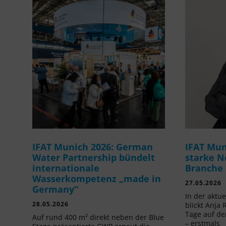
IFAT Munich 2026: German
IFAT Mun
Water Partnership bündelt
starke N
internationale
Branche
Wasserkompetenz „made in
27.05.2026
Germany“
In der aktu
28.05.2026
blickt Anja 
Tage auf de
Auf rund 400 m² direkt neben der Blue
– erstmals