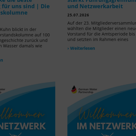
für uns sind | Die
und Netzwerkarbeit
dskolumne
25.07.2026
Auf der 23. Mitgliederversammlu
wählten die Mitglieder einen ne
Kuhn blickt in der
Vorstand für die Amtsperiode bis
orstandskolumne auf 100
und setzten im Rahmen eines
ngeschichte zurück und
m Wasser damals wie
› Weiterlesen
en