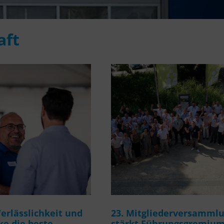
aft
rlässlichkeit und
23. Mitgliederversamml
e die beste
stärkt Führungsgremiu