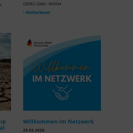
GEMÜ Gebr. Müller
k.
› Weiterlesen
ip
Willkommen im Netzwerk
al
25.02.2026