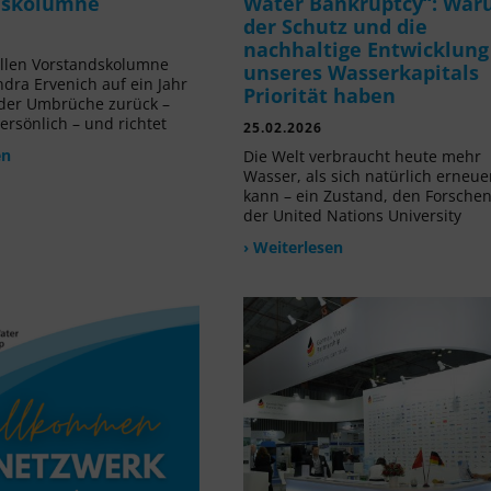
dskolumne
Water Bankruptcy“: Wa
der Schutz und die
nachhaltige Entwicklung
ellen Vorstandskolumne
unseres Wasserkapitals
ndra Ervenich auf ein Jahr
Priorität haben
der Umbrüche zurück –
ersönlich – und richtet
25.02.2026
en
Die Welt verbraucht heute mehr
Wasser, als sich natürlich erneue
kann – ein Zustand, den Forsche
der United Nations University
› Weiterlesen