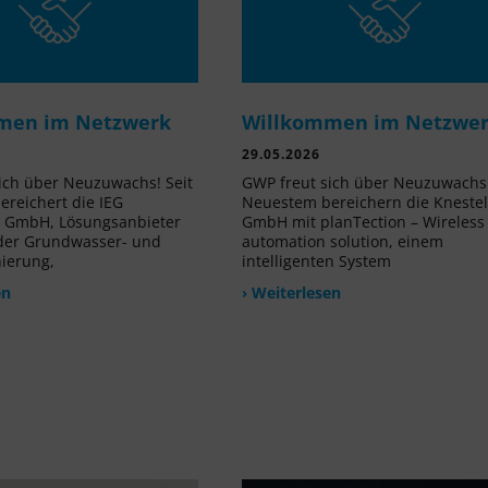
men im Netzwerk
Willkommen im Netzwe
29.05.2026
ich über Neuzuwachs! Seit
GWP freut sich über Neuzuwachs!
reichert die IEG
Neuestem bereichern die Kneste
e GmbH, Lösungsanbieter
GmbH mit planTection – Wireless
 der Grundwasser- und
automation solution, einem
nierung,
intelligenten System
en
› Weiterlesen