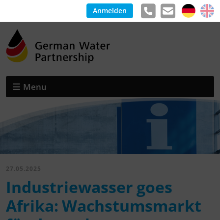
Anmelden
Menu
27.05.2025
Industriewasser goes
Afrika: Wachstumsmarkt