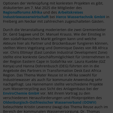
Optionen der Verknüpfung mit konkreten Projekten es gibt,
diskutierten am 7. Mai 2025 die Mitglieder des
Regionalforums Afrika
und des
Arbeitskreises
Industriewasserwirtschaft
bei
Herco Wassertechnik GmbH
in
Freiberg am Neckar mit zahlreichen zugeschalteten Gästen.
Durch die Veranstaltung moderierten die zwei Gremienleiter
Dr. Gerd Sagawe und Dr. Manuel Krauss. Wie der Einstieg in
den südafrikanischen Markt gelingen kann und welche
Akteure hier als Partner und Brückenbauer fungieren können,
stellten Wiero Vogelzang und Dominique Davies von RB Africa
vor. Chris Ettmayr (East London Industrial Development Zone)
stellte eine konkrete Geschäftsmöglichkeit für Unternehmen in
der Region Eastern Cape in Südafrika vor. Laura Kuebke (GIZ
Kenya) und Hanna Dohrenbusch (DEG) führten ein in die
Angebote des Partners in Transformation Desk East Africa
Region. Das Thema Water Reuse ist in Afrika sowohl für
Industriewasser als auch für kommunale Anwendung sehr
nachgefragt. Lea Hannemann stellte verschiedene Projekte
zum Wasserrecycling aus Sicht des Anlagenbaus bei der
EnviroChemie GmbH
vor. Mit ihrem Vortrag zu den
verschiedenen Herausforderungen und Pilotprojekten des
Oldenburgisch-Ostfriesischer Wasserverband (OOWV)
beleuchtete Kristin Leverenz (iwag) das Thema Reuse auch im
Bereich der kommunalen Wasserversorgung. Dr. Thomas