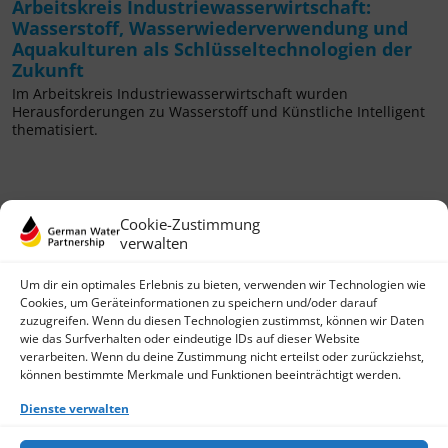
Arbeitskreis Industriewasserwirtschaft:
Wasserstoff, Wasserwiederverwendung und
Aquakulturen als Schlüsseltechnologien der
Zukunft
Im Arbeitskreis Industriewasserwirtschaft wurden
Herausforderungen zu Wasserstoff und Künstliche Intelligent
thematisiert.
Cookie-Zustimmung
verwalten
Um dir ein optimales Erlebnis zu bieten, verwenden wir Technologien wie
Cookies, um Geräteinformationen zu speichern und/oder darauf
zuzugreifen. Wenn du diesen Technologien zustimmst, können wir Daten
wie das Surfverhalten oder eindeutige IDs auf dieser Website
German Water Partnership e.V.
verarbeiten. Wenn du deine Zustimmung nicht erteilst oder zurückziehst,
Invalidenstraße 91
können bestimmte Merkmale und Funktionen beeinträchtigt werden.
D-10115 Berlin
+49 (0)30 3988722 0
Dienste verwalten
Kontakt