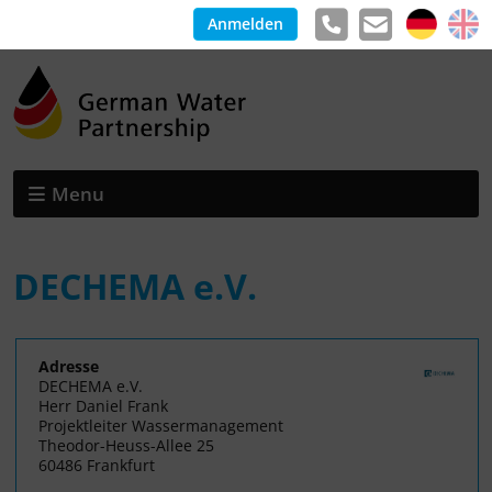
Anmelden
Menu
DECHEMA e.V.
Adresse
DECHEMA e.V.
Herr Daniel Frank
Projektleiter Wassermanagement
Theodor-Heuss-Allee 25
60486 Frankfurt