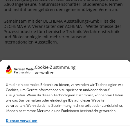
5.800 Ingenieure, Naturwissenschaftler, Studierende, Firmen
und Institutionen gehören dem gemeinnützigen Verein an.
Gemeinsam mit der DECHEMA Ausstellungs-GmbH ist die
DECHEMA e.V. Veranstalter der ACHEMA – Weltleitmesse der
Prozessindustrie für chemische Technik, Verfahrenstechnik
und Biotechnologie mit mehreren tausend
internationalen Ausstellern.
Cookie-Zustimmung
verwalten
Um dir ein optimales Erlebnis zu bieten, verwenden wir Technologien wie
Cookies, um Geräteinformationen zu speichern und/oder darauf
zuzugreifen. Wenn du diesen Technologien zustimmst, können wir Daten
wie das Surfverhalten oder eindeutige IDs auf dieser Website
German Water Partnership e.V.
verarbeiten. Wenn du deine Zustimmung nicht erteilst oder zurückziehst,
Invalidenstraße 91
können bestimmte Merkmale und Funktionen beeinträchtigt werden.
D-10115 Berlin
+49 (0)30 3988722 0
Dienste verwalten
Kontakt