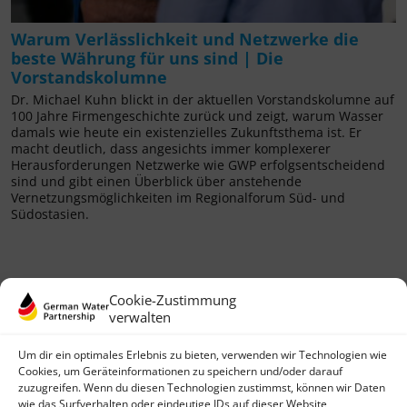
Warum Verlässlichkeit und Netzwerke die
beste Währung für uns sind | Die
Vorstandskolumne
Dr. Michael Kuhn blickt in der aktuellen Vorstandskolumne auf
100 Jahre Firmengeschichte zurück und zeigt, warum Wasser
damals wie heute ein existenzielles Zukunftsthema ist. Er
macht deutlich, dass angesichts immer komplexerer
Herausforderungen Netzwerke wie GWP erfolgsentscheidend
sind und gibt einen Überblick über anstehende
Vernetzungsmöglichkeiten im Regionalforum Süd- und
Südostasien.
Cookie-Zustimmung
verwalten
Um dir ein optimales Erlebnis zu bieten, verwenden wir Technologien wie
Cookies, um Geräteinformationen zu speichern und/oder darauf
zuzugreifen. Wenn du diesen Technologien zustimmst, können wir Daten
wie das Surfverhalten oder eindeutige IDs auf dieser Website