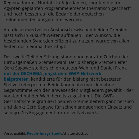
Regionalforums Nordafrika & Jordanien, konnten die für
Ägypten geplanten Programmelemente thematisch geschärft
und noch besser auf die Bedarfe der deutschen
Teilnehmenden ausgerichtet werden.
Auf diesen wertvollen Austausch zwischen beiden Gremien
lässt sich in Zukunft weiter aufbauen – der Wunsch, die
bestehenden Synergien effizient zu nutzen, wurde von allen
Seiten noch einmal bekräftigt.
Der zweite Teil der Sitzung stand dann ganz im Zeichen der
turnusgemäßen Gremienwahl: Der bisherige Gremienleiter
Gerd Sagawe stellte sich erneut zur Wahl und Daniel Frank,
mit der DECHEMA jüngst dem GWP-Netzwerk
beigetreten,
kandidierte für den bislang nicht besetzten
Stellvertreterposten. Beide Kandidaten wurden ohne
Gegenstimme von den anwesenden Mitgliedern gewählt – der
Vorstand hat der Wahl bereits zugestimmt. Die GWP-
Geschäftsstelle gratuliert beiden Gremienleitern ganz herzlich
und dankt Gerd Sagawe für seinen andauernden Einsatz und
sein großes Engagement für unser Netzwerk.
Vorschaubild:
People Image Studio
/shutterstock.com