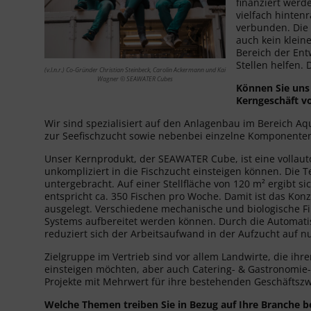
finanziert werd
vielfach hinten
verbunden. Die 
auch kein klein
Bereich der Ent
Stellen helfen.
(v.l.n.r.) Co-Gründer Christian Steinbeck, Carolin Ackermann und Kai
Wagner © SEAWATER Cubes
Können Sie uns 
Kerngeschäft 
Wir sind spezialisiert auf den Anlagenbau im Bereich A
zur Seefischzucht sowie nebenbei einzelne Komponenten 
Unser Kernprodukt, der SEAWATER Cube, ist eine vollaut
unkompliziert in die Fischzucht einsteigen können. Die Te
untergebracht. Auf einer Stellfläche von 120 m² ergibt si
entspricht ca. 350 Fischen pro Woche. Damit ist das Kon
ausgelegt. Verschiedene mechanische und biologische Fi
Systems aufbereitet werden können. Durch die Automatis
reduziert sich der Arbeitsaufwand in der Aufzucht auf nu
Zielgruppe im Vertrieb sind vor allem Landwirte, die ihre
einsteigen möchten, aber auch Catering- & Gastronomie
Projekte mit Mehrwert für ihre bestehenden Geschäfts
Welche Themen treiben Sie in Bezug auf Ihre Branche 