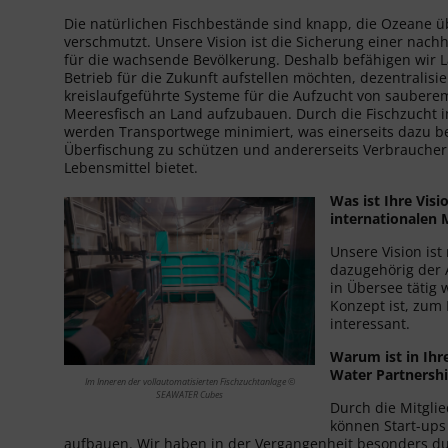
Die natürlichen Fischbestände sind knapp, die Ozeane ü
verschmutzt. Unsere Vision ist die Sicherung einer nach
für die wachsende Bevölkerung. Deshalb befähigen wir L
Betrieb für die Zukunft aufstellen möchten, dezentralisi
kreislaufgeführte Systeme für die Aufzucht von saube
Meeresfisch an Land aufzubauen. Durch die Fischzucht
werden Transportwege minimiert, was einerseits dazu be
Überfischung zu schützen und andererseits Verbraucher
Lebensmittel bietet.
Was ist Ihre Visi
internationalen
Unsere Vision ist
dazugehörig der 
in Übersee tätig 
Konzept ist, zum 
interessant.
Warum ist in Ihr
Water Partnershi
Im Inneren der vollautomatisierten Fischzuchtanlage ©
SEAWATER Cubes
Durch die Mitgli
können Start-ups 
aufbauen. Wir haben in der Vergangenheit besonders d