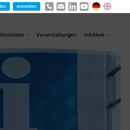
den
Anmelden
ktivitäten
Veranstaltungen
Infothek
g
arkterschließungsprogramm
Meldungen &
ür KMU
Informationen
tschaft
uslandsmessen
Positionen
e
ASANet | Vernetzungs-
Publikationen
nd Transferprojekt
Pressemitteilungen
ienz
etreiberpartnerschaften
artnerschaftsprojekte
WP-Days
LUE PLANET Berlin Water
ialogues
MUKN-Exportinitiative
mweltschutz