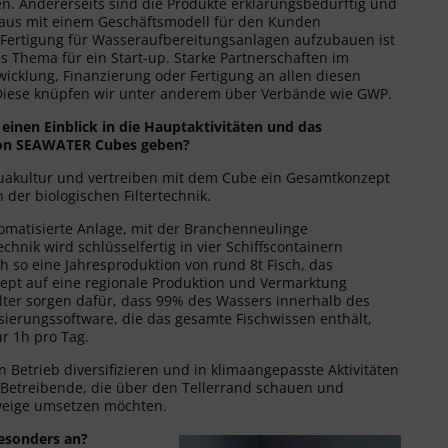
en. Andererseits sind die Produkte erklärungsbedürftig und
raus mit einem Geschäftsmodell für den Kunden
Fertigung für Wasseraufbereitungsanlagen aufzubauen ist
es Thema für ein Start-up. Starke Partnerschaften im
wicklung, Finanzierung oder Fertigung an allen diesen
 Diese knüpfen wir unter anderem über Verbände wie GWP.
einen Einblick in die Hauptaktivitäten und das
von SEAWATER Cubes geben?
quakultur und vertreiben mit dem Cube ein Gesamtkonzept
der biologischen Filtertechnik.
omatisierte Anlage, mit der Branchenneulinge
chnik wird schlüsselfertig in vier Schiffscontainern
ch so eine Jahresproduktion von rund 8t Fisch, das
zept auf eine regionale Produktion und Vermarktung
lter sorgen dafür, dass 99% des Wassers innerhalb des
ierungssoftware, die das gesamte Fischwissen enthält,
r 1h pro Tag.
n Betrieb diversifizieren und in klimaangepasste Aktivitäten
-Betreibende, die über den Tellerrand schauen und
zweige umsetzen möchten.
besonders an?