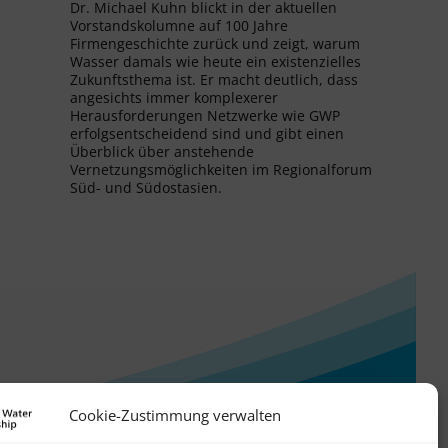
Dr. Michael Kuhn blickt in der aktuellen
Vorstandskolumne auf 100 Jahre
Firmengeschichte zurück und zeigt, warum
Wasser damals wie heute ein existenzielles
Zukunftsthema ist. Er macht deutlich, dass
angesichts immer komplexerer
Herausforderungen Netzwerke wie GWP
erfolgsentscheidend sind und gibt einen
Überblick über anstehende
Vernetzungsmöglichkeiten im Regionalforum
Süd- und Südostasien.
Cookie-Zustimmung verwalten