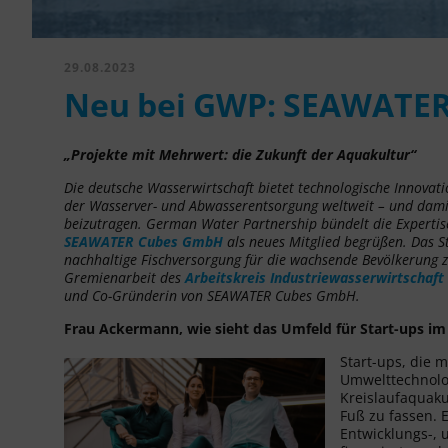
29.08.2023
Neu bei GWP: SEAWATE
„Projekte mit Mehrwert: die Zukunft der Aquakultur“
Die deutsche Wasserwirtschaft bietet technologische Innovat
der Wasserver- und Abwasserentsorgung weltweit – und damit 
beizutragen. German Water Partnership bündelt die Expertis
SEAWATER Cubes GmbH
als neues Mitglied begrüßen. Das St
nachhaltige Fischversorgung für die wachsende Bevölkerung zu
Gremienarbeit des
Arbeitskreis Industriewasserwirtschaft
und Co-Gründerin von SEAWATER Cubes GmbH.
Frau Ackermann, wie sieht das Umfeld für Start-ups im 
Start-ups, die 
Umwelttechnolog
Kreislaufaquaku
Fuß zu fassen. 
Entwicklungs-, 