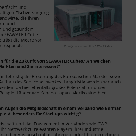
berfischt und
haltigen Fischversorgung
andwirte, die ihren
erte und
rem und gesundem
 im SEAWATER Cube
iträgt die Meere vor
n regionale
Prototyp eines Cubes © SEAWATER Cubes
on für
die
Zukunft von SEAWATER Cubes? An welchen
 Märkten
sind Sie interessiert?
 mittelfristig die Eroberung des Europäischen Marktes sowie
Aufbau des Servicenetzwerkes. Langfristig werden wir auch
werden, da hier ebenfalls großes Potenzial für unser
Beispiel Länder wie Kanada, Japan, Mexiko sind hier
en Augen die Mitgliedschaft in einem Verband wie German
p e.V. besonders für Start-ups wichtig?
edschaft und das Engagement in Verbänden wie GWP
ihr Netzwerk zu relevanten Playern ihrer Industrie
urch den Austausch mit erfahrenen Industrieunternehmen