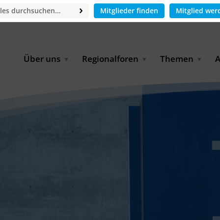
Mitglieder finden
Mitglied wer
Über uns
Regionalforen
Themen
A
GWP-Netzwerk
Afrika
Betrieb und Bildun
M
f
Der Vorstand
EECCA
Industriewasserwir
A
Geschäftsstelle
Europa
Landwirtschaftlich
Bewässerung und
W
Wiederverwendung
u
Partner & Kooperationen
Lateinamerika
Virtual Index of Members
Urbane Wasserresil
B
Mitglieder
Middle East
Wasser und Energie
P
Karriere
Nordafrika
Digital Water
G
Kontakt
Ostasien
Wasserstoff
B
Süd- & Südostasien
D
B
U