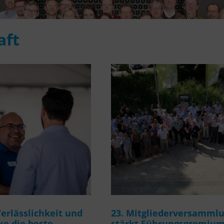
aft
rlässlichkeit und
23. Mitgliederversamml
e die beste
stärkt Führungsgremiu