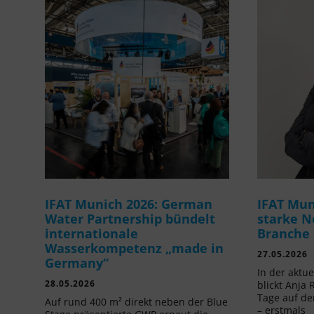
IFAT Munich 2026: German
IFAT Mun
Water Partnership bündelt
starke N
internationale
Branche
Wasserkompetenz „made in
27.05.2026
Germany“
In der aktu
28.05.2026
blickt Anja 
Tage auf de
Auf rund 400 m² direkt neben der Blue
– erstmals