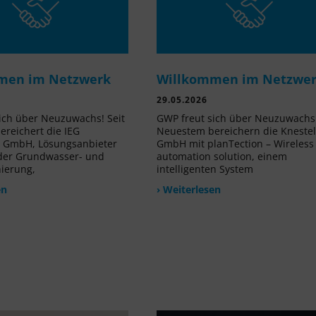
men im Netzwerk
Willkommen im Netzwe
29.05.2026
ich über Neuzuwachs! Seit
GWP freut sich über Neuzuwachs!
reichert die IEG
Neuestem bereichern die Kneste
e GmbH, Lösungsanbieter
GmbH mit planTection – Wireless
 der Grundwasser- und
automation solution, einem
nierung,
intelligenten System
en
› Weiterlesen