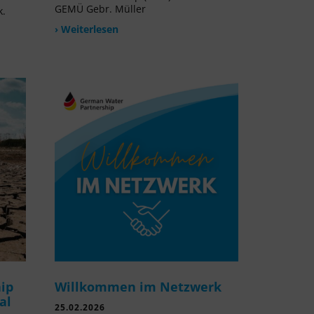
GEMÜ Gebr. Müller
k.
› Weiterlesen
ip
Willkommen im Netzwerk
al
25.02.2026