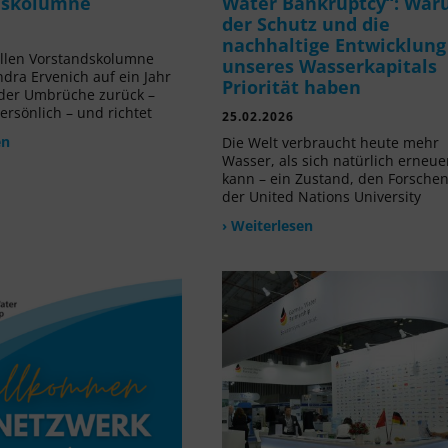
dskolumne
Water Bankruptcy“: Wa
der Schutz und die
nachhaltige Entwicklung
ellen Vorstandskolumne
unseres Wasserkapitals
ndra Ervenich auf ein Jahr
Priorität haben
der Umbrüche zurück –
ersönlich – und richtet
25.02.2026
en
Die Welt verbraucht heute mehr
Wasser, als sich natürlich erneue
kann – ein Zustand, den Forsche
der United Nations University
› Weiterlesen