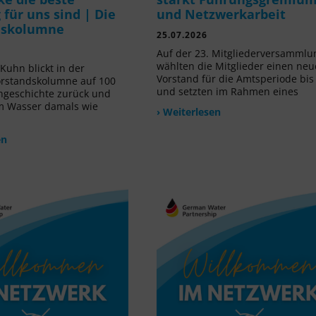
für uns sind | Die
und Netzwerkarbeit
dskolumne
25.07.2026
Auf der 23. Mitgliederversammlu
wählten die Mitglieder einen ne
Kuhn blickt in der
Vorstand für die Amtsperiode bis
orstandskolumne auf 100
und setzten im Rahmen eines
ngeschichte zurück und
m Wasser damals wie
› Weiterlesen
en