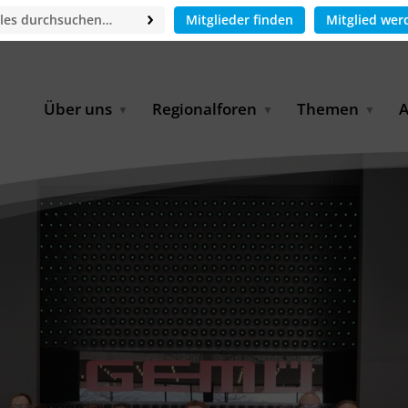
Mitglieder finden
Mitglied wer
Über uns
Regionalforen
Themen
A
GWP-Netzwerk
Afrika
Betrieb und Bildun
M
f
Der Vorstand
EECCA
Industriewasserwir
A
Geschäftsstelle
Europa
Landwirtschaftlich
Bewässerung und
W
Wiederverwendung
u
Partner & Kooperationen
Lateinamerika
Virtual Index of Members
Urbane Wasserresil
B
Mitglieder
Middle East
Wasser und Energie
P
Karriere
Nordafrika
Digital Water
G
Kontakt
Ostasien
Wasserstoff
B
Süd- & Südostasien
D
B
U