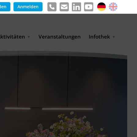
den
Anmelden
ktivitäten
Veranstaltungen
Infothek
g
arkterschließungsprogramm
Meldungen &
ür KMU
Informationen
tschaft
uslandsmessen
Positionen
e
ASANet | Vernetzungs-
Publikationen
nd Transferprojekt
Pressemitteilungen
ienz
etreiberpartnerschaften
artnerschaftsprojekte
WP-Days
LUE PLANET Berlin Water
ialogues
MUKN-Exportinitiative
mweltschutz