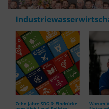
Industriewasserwirtsch
Zehn Jahre SDG 6: Eindrücke
Warum Ve
vom High-Level Political
Netzwerk