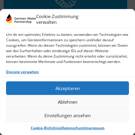
Cookie-Zustimmung
verwalten
Willkommen im Netzwerk
Um dir ein optimales Erlebnis zu bieten, verwenden wir Technologien wie
Cookies, um Geräteinformationen zu speichern und/oder darauf
26.11.2025
zuzugreifen. Wenn du diesen Technologien zustimmst, können wir Daten
wie das Surfverhalten oder eindeutige IDs auf dieser Website
GWP freut sich über Neuzuwachs: Die SKion Water GmbH
verarbeiten. Wenn du deine Zustimmung nicht erteilst oder zurückziehst,
bereichert das Netzwerk als Technologie- und
können bestimmte Merkmale und Funktionen beeinträchtigt werden.
Lösungsanbieter sowie Anlagenbauer im Bereich
› Weiterlesen
Dienste verwalten
Akzeptieren
Ablehnen
Einstellungen ansehen
Cookie-Richtlinie
Datenschutz
Impressum