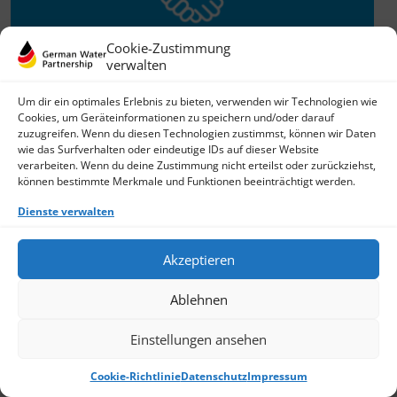
Cookie-Zustimmung
verwalten
Willkommen im Netzwerk
Um dir ein optimales Erlebnis zu bieten, verwenden wir Technologien wie
Cookies, um Geräteinformationen zu speichern und/oder darauf
26.11.2025
zuzugreifen. Wenn du diesen Technologien zustimmst, können wir Daten
wie das Surfverhalten oder eindeutige IDs auf dieser Website
GWP freut sich über Neuzuwachs: Die SKion Water GmbH
verarbeiten. Wenn du deine Zustimmung nicht erteilst oder zurückziehst,
bereichert das Netzwerk als Technologie- und
können bestimmte Merkmale und Funktionen beeinträchtigt werden.
Lösungsanbieter sowie Anlagenbauer im Bereich
› Weiterlesen
Dienste verwalten
Akzeptieren
Ablehnen
Einstellungen ansehen
Cookie-Richtlinie
Datenschutz
Impressum