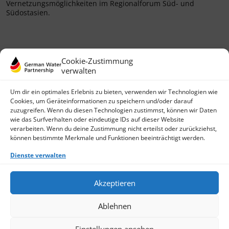
Vernetzungsmöglichkeiten im Regionalforum Süd- und
Südostasien.
Cookie-Zustimmung
verwalten
Um dir ein optimales Erlebnis zu bieten, verwenden wir Technologien wie
Cookies, um Geräteinformationen zu speichern und/oder darauf
zuzugreifen. Wenn du diesen Technologien zustimmst, können wir Daten
wie das Surfverhalten oder eindeutige IDs auf dieser Website
German Water Partnership e.V.
verarbeiten. Wenn du deine Zustimmung nicht erteilst oder zurückziehst,
Invalidenstraße 91
können bestimmte Merkmale und Funktionen beeinträchtigt werden.
D-10115 Berlin
+49 (0)30 3988722 0
Dienste verwalten
Kontakt
Login
Akzeptieren
Datenschutz
Impressum
Ablehnen
Finden Sie ein Mitglied
Werden Sie jetzt Mitglied
Cookie-Richtlinie (EU)
Einstellungen ansehen