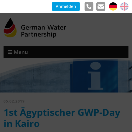
Anmelden
Menu
05.02.2019
1st Ägyptischer GWP-Day
in Kairo