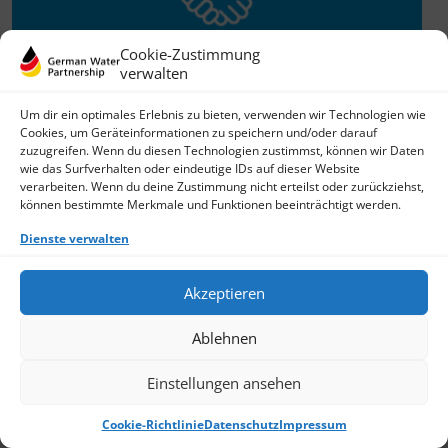
Cookie-Zustimmung
verwalten
Willkommen im Netzwerk
Um dir ein optimales Erlebnis zu bieten, verwenden wir Technologien wie
Cookies, um Geräteinformationen zu speichern und/oder darauf
26.11.2025
zuzugreifen. Wenn du diesen Technologien zustimmst, können wir Daten
wie das Surfverhalten oder eindeutige IDs auf dieser Website
GWP freut sich über Neuzuwachs: Die SKion Water GmbH
verarbeiten. Wenn du deine Zustimmung nicht erteilst oder zurückziehst,
bereichert das Netzwerk als Technologie- und
können bestimmte Merkmale und Funktionen beeinträchtigt werden.
Lösungsanbieter sowie Anlagenbauer im Bereich
› Weiterlesen
Dienste verwalten
Akzeptieren
Ablehnen
Einstellungen ansehen
Cookie-Richtlinie
Datenschutz
Impressum