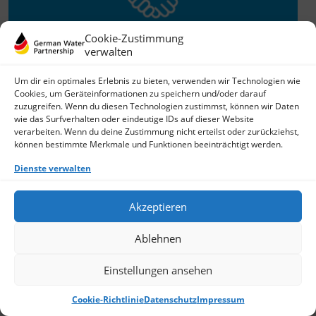
Cookie-Zustimmung
verwalten
Willkommen im Netzwerk
Um dir ein optimales Erlebnis zu bieten, verwenden wir Technologien wie
Cookies, um Geräteinformationen zu speichern und/oder darauf
26.11.2025
zuzugreifen. Wenn du diesen Technologien zustimmst, können wir Daten
wie das Surfverhalten oder eindeutige IDs auf dieser Website
GWP freut sich über Neuzuwachs: Die SKion Water GmbH
verarbeiten. Wenn du deine Zustimmung nicht erteilst oder zurückziehst,
bereichert das Netzwerk als Technologie- und
können bestimmte Merkmale und Funktionen beeinträchtigt werden.
Lösungsanbieter sowie Anlagenbauer im Bereich
› Weiterlesen
Dienste verwalten
Akzeptieren
Ablehnen
Einstellungen ansehen
Cookie-Richtlinie
Datenschutz
Impressum