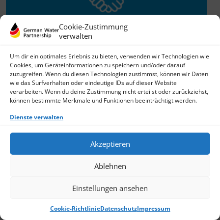
Cookie-Zustimmung
verwalten
Willkommen im Netzwerk
Um dir ein optimales Erlebnis zu bieten, verwenden wir Technologien wie
Cookies, um Geräteinformationen zu speichern und/oder darauf
26.11.2025
zuzugreifen. Wenn du diesen Technologien zustimmst, können wir Daten
wie das Surfverhalten oder eindeutige IDs auf dieser Website
GWP freut sich über Neuzuwachs: Die SKion Water GmbH
verarbeiten. Wenn du deine Zustimmung nicht erteilst oder zurückziehst,
bereichert das Netzwerk als Technologie- und
können bestimmte Merkmale und Funktionen beeinträchtigt werden.
Lösungsanbieter sowie Anlagenbauer im Bereich
› Weiterlesen
Dienste verwalten
Akzeptieren
Ablehnen
Einstellungen ansehen
Cookie-Richtlinie
Datenschutz
Impressum