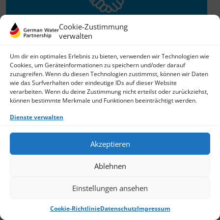
Cookie-Zustimmung
verwalten
Willkommen im Netzwerk
Um dir ein optimales Erlebnis zu bieten, verwenden wir Technologien wie
Cookies, um Geräteinformationen zu speichern und/oder darauf
26.11.2025
zuzugreifen. Wenn du diesen Technologien zustimmst, können wir Daten
wie das Surfverhalten oder eindeutige IDs auf dieser Website
GWP freut sich über Neuzuwachs: Die SKion Water GmbH
verarbeiten. Wenn du deine Zustimmung nicht erteilst oder zurückziehst,
bereichert das Netzwerk als Technologie- und
können bestimmte Merkmale und Funktionen beeinträchtigt werden.
Lösungsanbieter sowie Anlagenbauer im Bereich
› Weiterlesen
Dienste verwalten
Akzeptieren
Ablehnen
Einstellungen ansehen
Cookie-Richtlinie
Datenschutz
Impressum