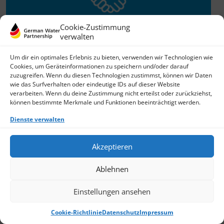
Cookie-Zustimmung
verwalten
Willkommen im Netzwerk
Um dir ein optimales Erlebnis zu bieten, verwenden wir Technologien wie
Cookies, um Geräteinformationen zu speichern und/oder darauf
26.11.2025
zuzugreifen. Wenn du diesen Technologien zustimmst, können wir Daten
wie das Surfverhalten oder eindeutige IDs auf dieser Website
GWP freut sich über Neuzuwachs: Die SKion Water GmbH
verarbeiten. Wenn du deine Zustimmung nicht erteilst oder zurückziehst,
bereichert das Netzwerk als Technologie- und
können bestimmte Merkmale und Funktionen beeinträchtigt werden.
Lösungsanbieter sowie Anlagenbauer im Bereich
› Weiterlesen
Dienste verwalten
Akzeptieren
Ablehnen
Einstellungen ansehen
Cookie-Richtlinie
Datenschutz
Impressum