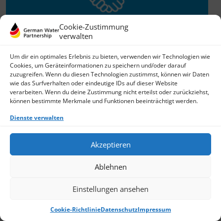
Cookie-Zustimmung
verwalten
Willkommen im Netzwerk
Um dir ein optimales Erlebnis zu bieten, verwenden wir Technologien wie
Cookies, um Geräteinformationen zu speichern und/oder darauf
26.11.2025
zuzugreifen. Wenn du diesen Technologien zustimmst, können wir Daten
wie das Surfverhalten oder eindeutige IDs auf dieser Website
GWP freut sich über Neuzuwachs: Die SKion Water GmbH
verarbeiten. Wenn du deine Zustimmung nicht erteilst oder zurückziehst,
bereichert das Netzwerk als Technologie- und
können bestimmte Merkmale und Funktionen beeinträchtigt werden.
Lösungsanbieter sowie Anlagenbauer im Bereich
› Weiterlesen
Dienste verwalten
Akzeptieren
Ablehnen
Einstellungen ansehen
Cookie-Richtlinie
Datenschutz
Impressum