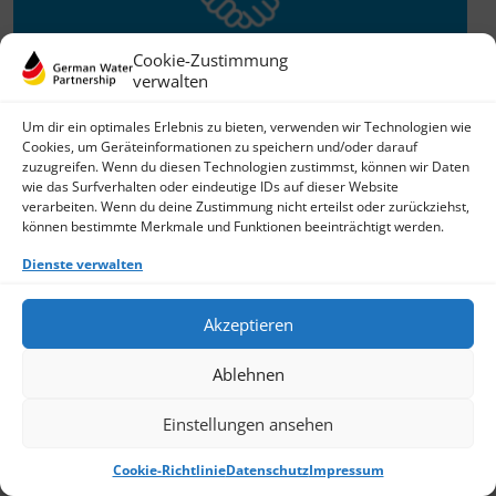
Cookie-Zustimmung
verwalten
Willkommen im Netzwerk
Um dir ein optimales Erlebnis zu bieten, verwenden wir Technologien wie
Cookies, um Geräteinformationen zu speichern und/oder darauf
26.11.2025
zuzugreifen. Wenn du diesen Technologien zustimmst, können wir Daten
wie das Surfverhalten oder eindeutige IDs auf dieser Website
GWP freut sich über Neuzuwachs: Die SKion Water GmbH
verarbeiten. Wenn du deine Zustimmung nicht erteilst oder zurückziehst,
bereichert das Netzwerk als Technologie- und
können bestimmte Merkmale und Funktionen beeinträchtigt werden.
Lösungsanbieter sowie Anlagenbauer im Bereich
› Weiterlesen
Dienste verwalten
Akzeptieren
Ablehnen
Einstellungen ansehen
Cookie-Richtlinie
Datenschutz
Impressum