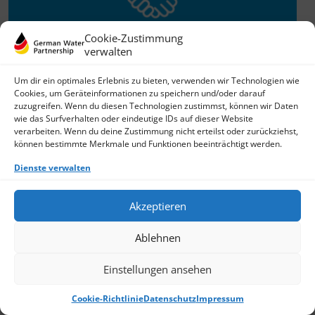
Cookie-Zustimmung
verwalten
Willkommen im Netzwerk
Um dir ein optimales Erlebnis zu bieten, verwenden wir Technologien wie
Cookies, um Geräteinformationen zu speichern und/oder darauf
26.11.2025
zuzugreifen. Wenn du diesen Technologien zustimmst, können wir Daten
wie das Surfverhalten oder eindeutige IDs auf dieser Website
GWP freut sich über Neuzuwachs: Die SKion Water GmbH
verarbeiten. Wenn du deine Zustimmung nicht erteilst oder zurückziehst,
bereichert das Netzwerk als Technologie- und
können bestimmte Merkmale und Funktionen beeinträchtigt werden.
Lösungsanbieter sowie Anlagenbauer im Bereich
› Weiterlesen
Dienste verwalten
Akzeptieren
Ablehnen
Einstellungen ansehen
Cookie-Richtlinie
Datenschutz
Impressum