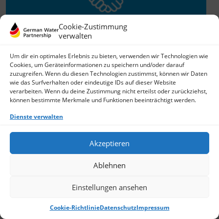
Cookie-Zustimmung
verwalten
Willkommen im Netzwerk
Um dir ein optimales Erlebnis zu bieten, verwenden wir Technologien wie
Cookies, um Geräteinformationen zu speichern und/oder darauf
26.11.2025
zuzugreifen. Wenn du diesen Technologien zustimmst, können wir Daten
wie das Surfverhalten oder eindeutige IDs auf dieser Website
GWP freut sich über Neuzuwachs: Die SKion Water GmbH
verarbeiten. Wenn du deine Zustimmung nicht erteilst oder zurückziehst,
bereichert das Netzwerk als Technologie- und
können bestimmte Merkmale und Funktionen beeinträchtigt werden.
Lösungsanbieter sowie Anlagenbauer im Bereich
› Weiterlesen
Dienste verwalten
Akzeptieren
Ablehnen
Einstellungen ansehen
Cookie-Richtlinie
Datenschutz
Impressum