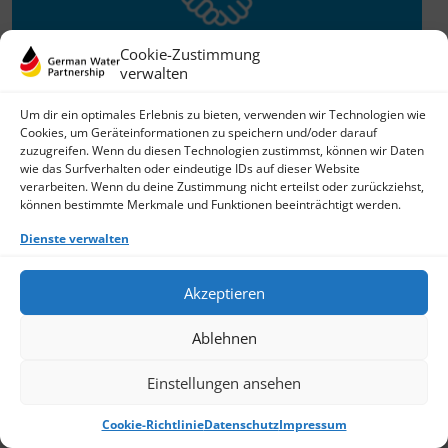
Cookie-Zustimmung
verwalten
Willkommen im Netzwerk
Um dir ein optimales Erlebnis zu bieten, verwenden wir Technologien wie
Cookies, um Geräteinformationen zu speichern und/oder darauf
26.11.2025
zuzugreifen. Wenn du diesen Technologien zustimmst, können wir Daten
wie das Surfverhalten oder eindeutige IDs auf dieser Website
GWP freut sich über Neuzuwachs: Die SKion Water GmbH
verarbeiten. Wenn du deine Zustimmung nicht erteilst oder zurückziehst,
bereichert das Netzwerk als Technologie- und
können bestimmte Merkmale und Funktionen beeinträchtigt werden.
Lösungsanbieter sowie Anlagenbauer im Bereich
› Weiterlesen
Dienste verwalten
Akzeptieren
Ablehnen
Einstellungen ansehen
Cookie-Richtlinie
Datenschutz
Impressum