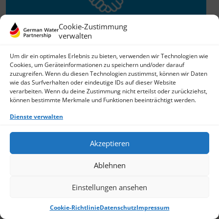
Cookie-Zustimmung
verwalten
Willkommen im Netzwerk
Um dir ein optimales Erlebnis zu bieten, verwenden wir Technologien wie
Cookies, um Geräteinformationen zu speichern und/oder darauf
26.11.2025
zuzugreifen. Wenn du diesen Technologien zustimmst, können wir Daten
wie das Surfverhalten oder eindeutige IDs auf dieser Website
GWP freut sich über Neuzuwachs: Die SKion Water GmbH
verarbeiten. Wenn du deine Zustimmung nicht erteilst oder zurückziehst,
bereichert das Netzwerk als Technologie- und
können bestimmte Merkmale und Funktionen beeinträchtigt werden.
Lösungsanbieter sowie Anlagenbauer im Bereich
› Weiterlesen
Dienste verwalten
Akzeptieren
Ablehnen
Einstellungen ansehen
Cookie-Richtlinie
Datenschutz
Impressum