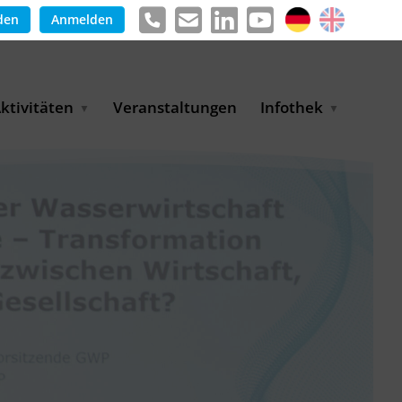
den
Anmelden
ktivitäten
Veranstaltungen
Infothek
g
arkterschließungsprogramm
Meldungen &
ür KMU
Informationen
tschaft
uslandsmessen
Positionen
e
ASANet | Vernetzungs-
Publikationen
nd Transferprojekt
Pressemitteilungen
ienz
etreiberpartnerschaften
artnerschaftsprojekte
WP-Days
LUE PLANET Berlin Water
ialogues
MUKN-Exportinitiative
mweltschutz