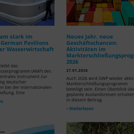
am stark im
Neues Jahr, neue
 German Pavilions
Geschäftschancen:
der Wasserwirtschaft
Aktivitäten im
Markterschließungspro
2026
leibt das
27.01.2026
sserprogramm (AMP) des
ntrales Instrument zur
Auch 2026 wird GWP wieder akti
ng deutscher
Markterschließungsprogramm
 bei der internationalen
beteiligt sein. Einen Überblick üb
ießung. Eine
geplante Auslandsreisen erhalten
in diesem Beitrag.
en
› Weiterlesen