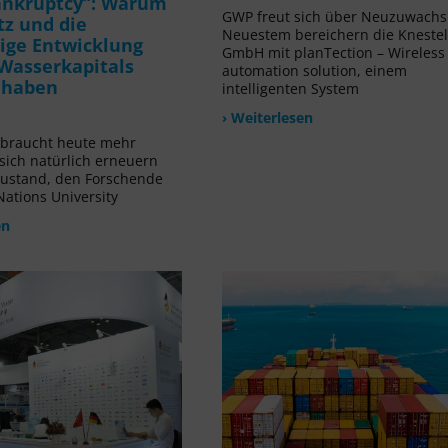
ankruptcy“: Warum
GWP freut sich über Neuzuwachs!
tz und die
Neuestem bereichern die Kneste
ige Entwicklung
GmbH mit planTection – Wireless
Wasserkapitals
automation solution, einem
t haben
intelligenten System
› Weiterlesen
rbraucht heute mehr
 sich natürlich erneuern
Zustand, den Forschende
Nations University
en