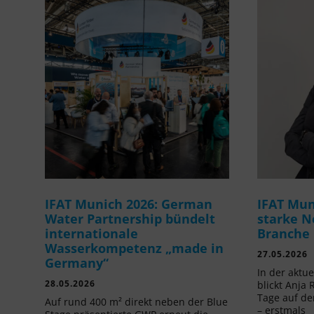
IFAT Munich 2026: German
IFAT Mun
Water Partnership bündelt
starke N
internationale
Branche
Wasserkompetenz „made in
27.05.2026
Germany“
In der aktu
28.05.2026
blickt Anja 
Tage auf de
Auf rund 400 m² direkt neben der Blue
– erstmals