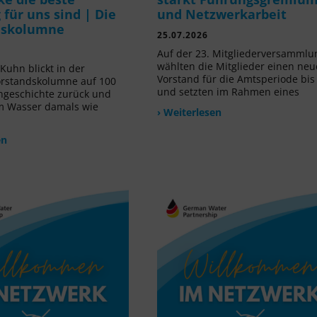
für uns sind | Die
und Netzwerkarbeit
dskolumne
25.07.2026
Auf der 23. Mitgliederversammlu
wählten die Mitglieder einen ne
Kuhn blickt in der
Vorstand für die Amtsperiode bis
orstandskolumne auf 100
und setzten im Rahmen eines
ngeschichte zurück und
m Wasser damals wie
› Weiterlesen
en