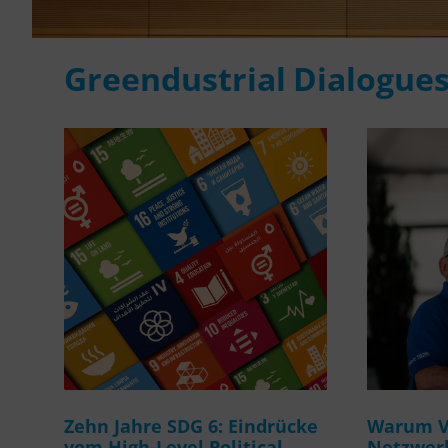
Greendustrial Dialogue
Zehn Jahre SDG 6: Eindrücke
Warum Ve
vom High-Level Political
Netzwerk