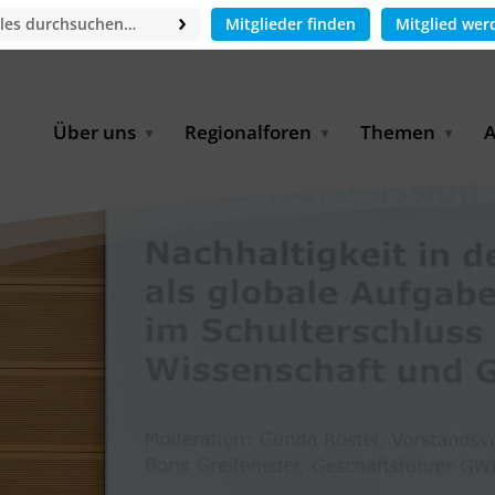
Mitglieder finden
Mitglied wer
Über uns
Regionalforen
Themen
A
GWP-Netzwerk
Afrika
Betrieb und Bildun
M
f
Der Vorstand
EECCA
Industriewasserwir
A
Geschäftsstelle
Europa
Landwirtschaftlich
Bewässerung und
W
Wiederverwendung
u
Partner & Kooperationen
Lateinamerika
Virtual Index of Members
Urbane Wasserresil
B
Mitglieder
Middle East
Wasser und Energie
P
Karriere
Nordafrika
Digital Water
G
Kontakt
Ostasien
Wasserstoff
B
Süd- & Südostasien
D
B
U