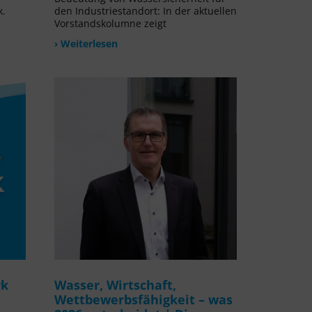
k.
den Industriestandort: In der aktuellen
Vorstandskolumne zeigt
› Weiterlesen
rk
Wasser, Wirtschaft,
Wettbewerbsfähigkeit – was