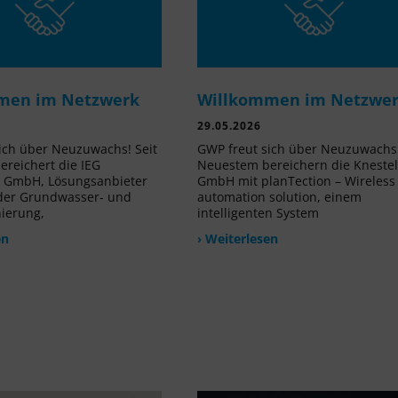
men im Netzwerk
Willkommen im Netzwe
29.05.2026
ich über Neuzuwachs! Seit
GWP freut sich über Neuzuwachs!
reichert die IEG
Neuestem bereichern die Kneste
e GmbH, Lösungsanbieter
GmbH mit planTection – Wireless
 der Grundwasser- und
automation solution, einem
nierung,
intelligenten System
en
› Weiterlesen