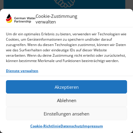
Cookie-Zustimmung
verwalten
Willkommen im Netzwerk
Um dir ein optimales Erlebnis zu bieten, verwenden wir Technologien wie
Cookies, um Geräteinformationen zu speichern und/oder darauf
26.11.2025
zuzugreifen. Wenn du diesen Technologien zustimmst, können wir Daten
wie das Surfverhalten oder eindeutige IDs auf dieser Website
GWP freut sich über Neuzuwachs: Die SKion Water GmbH
verarbeiten. Wenn du deine Zustimmung nicht erteilst oder zurückziehst,
bereichert das Netzwerk als Technologie- und
können bestimmte Merkmale und Funktionen beeinträchtigt werden.
Lösungsanbieter sowie Anlagenbauer im Bereich
› Weiterlesen
Dienste verwalten
Akzeptieren
Ablehnen
Einstellungen ansehen
Cookie-Richtlinie
Datenschutz
Impressum