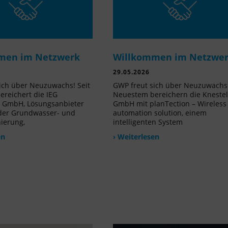
men im Netzwerk
Willkommen im Netzwe
29.05.2026
ich über Neuzuwachs! Seit
GWP freut sich über Neuzuwachs!
reichert die IEG
Neuestem bereichern die Kneste
e GmbH, Lösungsanbieter
GmbH mit planTection – Wireless
 der Grundwasser- und
automation solution, einem
nierung,
intelligenten System
en
› Weiterlesen