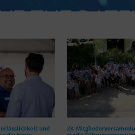
rlässlichkeit und
23. Mitgliederversamml
e die beste
stärkt Führungsgremiu