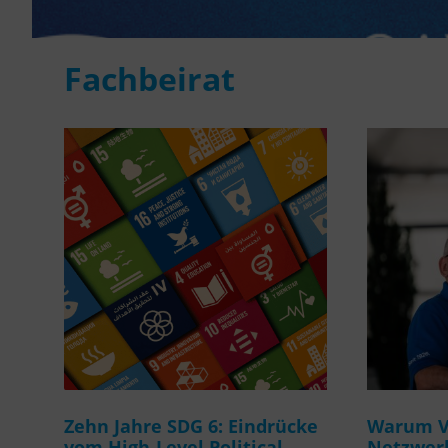
Fachbeirat
Zehn Jahre SDG 6: Eindrücke
Warum Ve
vom High-Level Political
Netzwerk