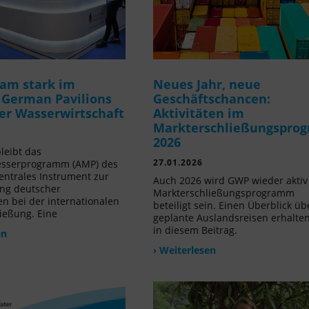
am stark im
Neues Jahr, neue
 German Pavilions
Geschäftschancen:
der Wasserwirtschaft
Aktivitäten im
Markterschließungspro
2026
leibt das
27.01.2026
sserprogramm (AMP) des
ntrales Instrument zur
Auch 2026 wird GWP wieder akti
ng deutscher
Markterschließungsprogramm
 bei der internationalen
beteiligt sein. Einen Überblick üb
ießung. Eine
geplante Auslandsreisen erhalten
in diesem Beitrag.
en
› Weiterlesen