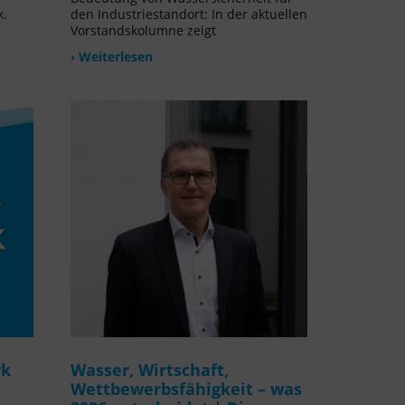
k.
den Industriestandort: In der aktuellen
Vorstandskolumne zeigt
› Weiterlesen
rk
Wasser, Wirtschaft,
Wettbewerbsfähigkeit – was