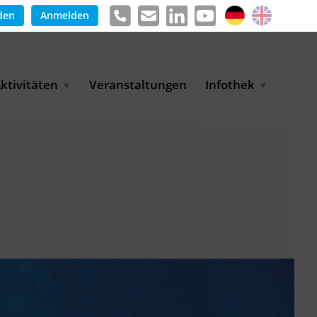
den
Anmelden
ktivitäten
Veranstaltungen
Infothek
g
arkterschließungsprogramm
Meldungen &
ür KMU
Informationen
tschaft
uslandsmessen
Positionen
e
ASANet | Vernetzungs-
Publikationen
nd Transferprojekt
Pressemitteilungen
ienz
etreiberpartnerschaften
artnerschaftsprojekte
WP-Days
LUE PLANET Berlin Water
ialogues
MUKN-Exportinitiative
mweltschutz