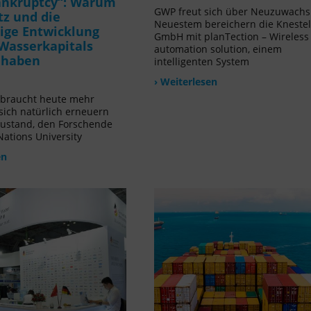
ankruptcy“: Warum
GWP freut sich über Neuzuwachs!
tz und die
Neuestem bereichern die Kneste
ige Entwicklung
GmbH mit planTection – Wireless
Wasserkapitals
automation solution, einem
t haben
intelligenten System
› Weiterlesen
rbraucht heute mehr
 sich natürlich erneuern
Zustand, den Forschende
Nations University
en