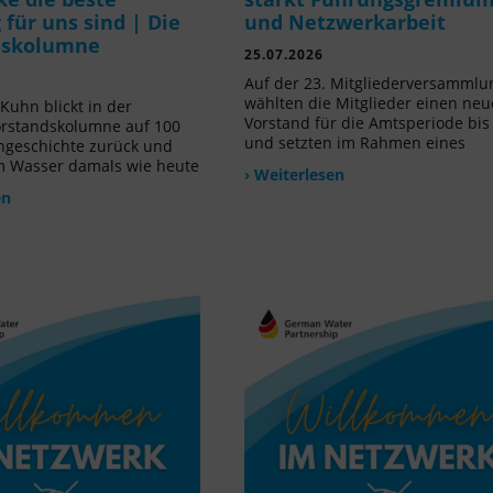
für uns sind | Die
und Netzwerkarbeit
dskolumne
25.07.2026
Auf der 23. Mitgliederversammlu
wählten die Mitglieder einen ne
Kuhn blickt in der
Vorstand für die Amtsperiode bis
orstandskolumne auf 100
und setzten im Rahmen eines
ngeschichte zurück und
m Wasser damals wie heute
› Weiterlesen
en