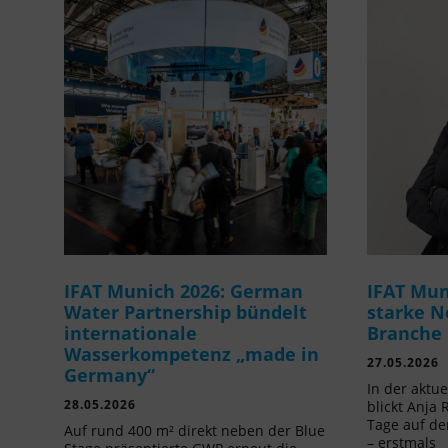
IFAT Munich 2026: German
IFAT Mun
Water Partnership bündelt
starke N
internationale
Branche
Wasserkompetenz „made in
27.05.2026
Germany“
In der aktu
28.05.2026
blickt Anja 
Tage auf de
Auf rund 400 m² direkt neben der Blue
– erstmals