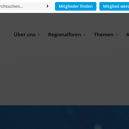
Mitglieder finden
Mitglied wer
Über uns
Regionalforen
Themen
A
GWP-Netzwerk
Afrika
Betrieb und Bildun
M
f
Der Vorstand
EECCA
Industriewasserwir
A
Geschäftsstelle
Europa
Landwirtschaftlich
Bewässerung und
W
Wiederverwendung
u
Partner & Kooperationen
Lateinamerika
Virtual Index of Members
Urbane Wasserresil
B
Mitglieder
Middle East
Wasser und Energie
P
Karriere
Nordafrika
Digital Water
G
Kontakt
Ostasien
Wasserstoff
B
Süd- & Südostasien
D
B
U