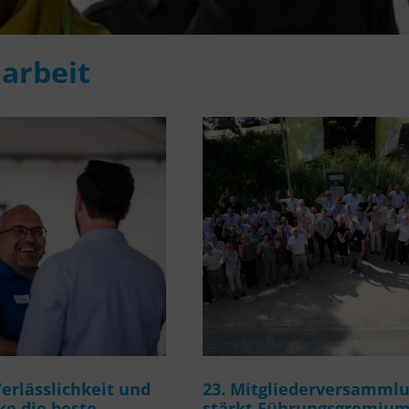
arbeit
rlässlichkeit und
23. Mitgliederversamml
e die beste
stärkt Führungsgremiu