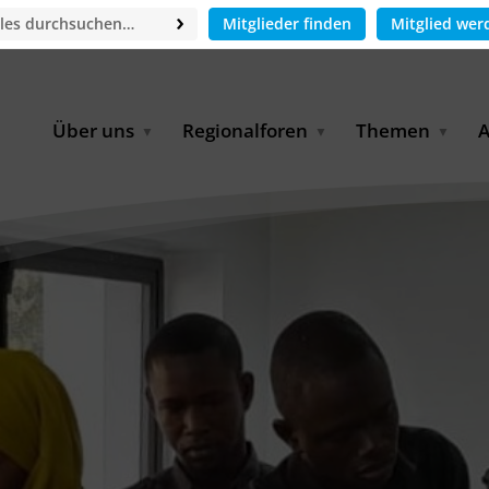
Mitglieder finden
Mitglied wer
Über uns
Regionalforen
Themen
A
GWP-Netzwerk
Afrika
Betrieb und Bildun
M
f
Der Vorstand
EECCA
Industriewasserwir
A
Geschäftsstelle
Europa
Landwirtschaftlich
Bewässerung und
W
Wiederverwendung
u
Partner & Kooperationen
Lateinamerika
Virtual Index of Members
Urbane Wasserresil
B
Mitglieder
Middle East
Wasser und Energie
P
Karriere
Nordafrika
Digital Water
G
Kontakt
Ostasien
Wasserstoff
B
Süd- & Südostasien
D
B
U