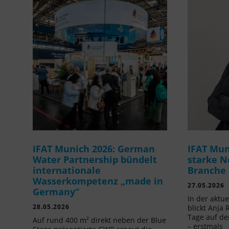
IFAT Munich 2026: German
IFAT Mun
Water Partnership bündelt
starke N
internationale
Branche
Wasserkompetenz „made in
27.05.2026
Germany“
In der aktu
28.05.2026
blickt Anja 
Tage auf de
Auf rund 400 m² direkt neben der Blue
– erstmals