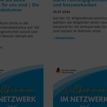
für uns sind | Die
und Netzwerkarbeit
dskolumne
25.07.2026
Auf der 23. Mitgliederversammlu
wählten die Mitglieder einen ne
Kuhn blickt in der
Vorstand für die Amtsperiode bis
orstandskolumne auf 100
und setzten im Rahmen eines
ngeschichte zurück und
m Wasser damals wie
› Weiterlesen
en