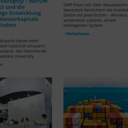
ankruptcy“: Warum
GWP freut sich über Neuzuwachs!
tz und die
Neuestem bereichern die Kneste
ige Entwicklung
GmbH mit planTection – Wireless
Wasserkapitals
automation solution, einem
t haben
intelligenten System
› Weiterlesen
rbraucht heute mehr
 sich natürlich erneuern
Zustand, den Forschende
Nations University
en