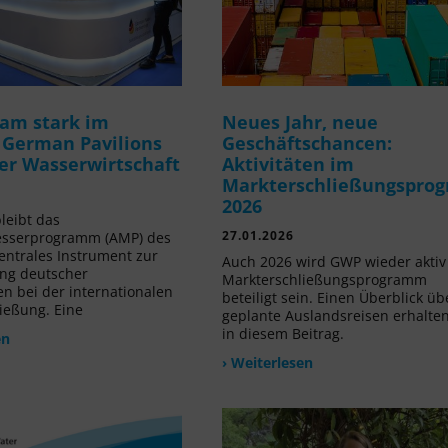
am stark im
Neues Jahr, neue
 German Pavilions
Geschäftschancen:
der Wasserwirtschaft
Aktivitäten im
Markterschließungspro
2026
leibt das
27.01.2026
sserprogramm (AMP) des
ntrales Instrument zur
Auch 2026 wird GWP wieder akti
ng deutscher
Markterschließungsprogramm
 bei der internationalen
beteiligt sein. Einen Überblick üb
ießung. Eine
geplante Auslandsreisen erhalten
in diesem Beitrag.
en
› Weiterlesen