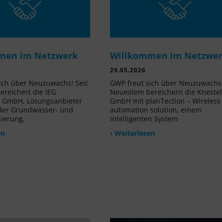
men im Netzwerk
Willkommen im Netzwe
29.05.2026
ich über Neuzuwachs! Seit
GWP freut sich über Neuzuwachs!
reichert die IEG
Neuestem bereichern die Kneste
e GmbH, Lösungsanbieter
GmbH mit planTection – Wireless
 der Grundwasser- und
automation solution, einem
nierung,
intelligenten System
en
› Weiterlesen