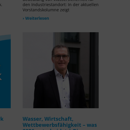
k.
den Industriestandort: In der aktuellen
Vorstandskolumne zeigt
› Weiterlesen
rk
Wasser, Wirtschaft,
Wettbewerbsfähigkeit – was