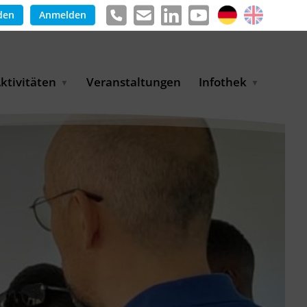
den
Anmelden
ktivitäten
Veranstaltungen
Infothek
g
arkterschließungsprogramm
Meldungen &
ür KMU
Informationen
tschaft
uslandsmessen
Positionen
e
ASANet | Vernetzungs-
Publikationen
nd Transferprojekt
Pressemitteilungen
ienz
etreiberpartnerschaften
artnerschaftsprojekte
WP-Days
LUE PLANET Berlin Water
ialogues
MUKN-Exportinitiative
mweltschutz