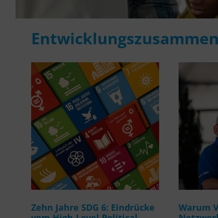
Entwicklungszusammen
Zehn Jahre SDG 6: Eindrücke
Warum Ve
vom High-Level Political
Netzwerk