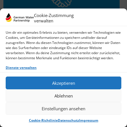
Cookie-Zustimmung
verwalten
Willkommen im Netzwerk
Um dir ein optimales Erlebnis zu bieten, verwenden wir Technologien wie
Cookies, um Geräteinformationen zu speichern und/oder darauf
26.11.2025
zuzugreifen. Wenn du diesen Technologien zustimmst, können wir Daten
wie das Surfverhalten oder eindeutige IDs auf dieser Website
GWP freut sich über Neuzuwachs: Die SKion Water GmbH
verarbeiten. Wenn du deine Zustimmung nicht erteilst oder zurückziehst,
bereichert das Netzwerk als Technologie- und
können bestimmte Merkmale und Funktionen beeinträchtigt werden.
Lösungsanbieter sowie Anlagenbauer im Bereich
› Weiterlesen
Dienste verwalten
Akzeptieren
Ablehnen
Einstellungen ansehen
Cookie-Richtlinie
Datenschutz
Impressum