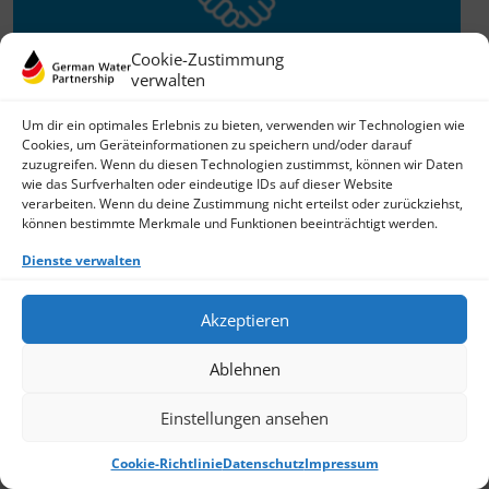
Cookie-Zustimmung
verwalten
Willkommen im Netzwerk
Um dir ein optimales Erlebnis zu bieten, verwenden wir Technologien wie
Cookies, um Geräteinformationen zu speichern und/oder darauf
26.11.2025
zuzugreifen. Wenn du diesen Technologien zustimmst, können wir Daten
wie das Surfverhalten oder eindeutige IDs auf dieser Website
GWP freut sich über Neuzuwachs: Die SKion Water GmbH
verarbeiten. Wenn du deine Zustimmung nicht erteilst oder zurückziehst,
bereichert das Netzwerk als Technologie- und
können bestimmte Merkmale und Funktionen beeinträchtigt werden.
Lösungsanbieter sowie Anlagenbauer im Bereich
› Weiterlesen
Dienste verwalten
Akzeptieren
Ablehnen
Einstellungen ansehen
Cookie-Richtlinie
Datenschutz
Impressum