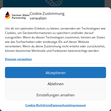
Cookie-Zustimmung
verwalten
Willkommen im Netzwerk
Um dir ein optimales Erlebnis zu bieten, verwenden wir Technologien wie
Cookies, um Geräteinformationen zu speichern und/oder darauf
26.11.2025
zuzugreifen. Wenn du diesen Technologien zustimmst, können wir Daten
wie das Surfverhalten oder eindeutige IDs auf dieser Website
GWP freut sich über Neuzuwachs: Die SKion Water GmbH
verarbeiten. Wenn du deine Zustimmung nicht erteilst oder zurückziehst,
bereichert das Netzwerk als Technologie- und
können bestimmte Merkmale und Funktionen beeinträchtigt werden.
Lösungsanbieter sowie Anlagenbauer im Bereich
› Weiterlesen
Dienste verwalten
Akzeptieren
Ablehnen
Einstellungen ansehen
Cookie-Richtlinie
Datenschutz
Impressum