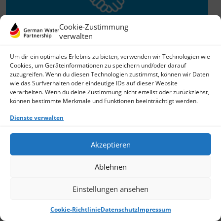
Cookie-Zustimmung
verwalten
Willkommen im Netzwerk
Um dir ein optimales Erlebnis zu bieten, verwenden wir Technologien wie
Cookies, um Geräteinformationen zu speichern und/oder darauf
26.11.2025
zuzugreifen. Wenn du diesen Technologien zustimmst, können wir Daten
wie das Surfverhalten oder eindeutige IDs auf dieser Website
GWP freut sich über Neuzuwachs: Die SKion Water GmbH
verarbeiten. Wenn du deine Zustimmung nicht erteilst oder zurückziehst,
bereichert das Netzwerk als Technologie- und
können bestimmte Merkmale und Funktionen beeinträchtigt werden.
Lösungsanbieter sowie Anlagenbauer im Bereich
› Weiterlesen
Dienste verwalten
Akzeptieren
Ablehnen
Einstellungen ansehen
Cookie-Richtlinie
Datenschutz
Impressum