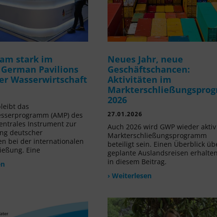
am stark im
Neues Jahr, neue
 German Pavilions
Geschäftschancen:
der Wasserwirtschaft
Aktivitäten im
Markterschließungspro
2026
leibt das
27.01.2026
sserprogramm (AMP) des
ntrales Instrument zur
Auch 2026 wird GWP wieder akti
ng deutscher
Markterschließungsprogramm
 bei der internationalen
beteiligt sein. Einen Überblick üb
ießung. Eine
geplante Auslandsreisen erhalten
in diesem Beitrag.
en
› Weiterlesen