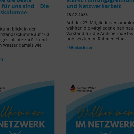
für uns sind | Die
und Netzwerkarbeit
dskolumne
25.07.2026
Auf der 23. Mitgliederversammlu
wählten die Mitglieder einen ne
Kuhn blickt in der
Vorstand für die Amtsperiode bis
orstandskolumne auf 100
und setzten im Rahmen eines
ngeschichte zurück und
m Wasser damals wie
› Weiterlesen
en