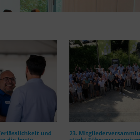
rlässlichkeit und
23. Mitgliederversamml
e die beste
stärkt Führungsgremiu