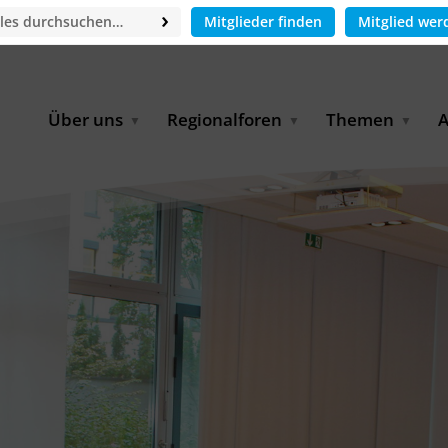
Mitglieder finden
Mitglied wer
Über uns
Regionalforen
Themen
A
GWP-Netzwerk
Afrika
Betrieb und Bildun
M
f
Der Vorstand
EECCA
Industriewasserwir
A
Geschäftsstelle
Europa
Landwirtschaftlich
Bewässerung und
W
Wiederverwendung
u
Partner & Kooperationen
Lateinamerika
Virtual Index of Members
Urbane Wasserresil
B
Mitglieder
Middle East
Wasser und Energie
P
Karriere
Nordafrika
Digital Water
G
Kontakt
Ostasien
Wasserstoff
B
Süd- & Südostasien
D
B
U