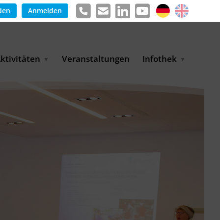
den
Anmelden
ktivitäten
Veranstaltungen
Infothek
g
arkterschließungsprogramm
Meldungen &
ür KMU
Informationen
tschaft
uslandsmessen
Positionen
e
ASANet | Vernetzungs-
Publikationen
nd Transferprojekt
Pressemitteilungen
ienz
etreiberpartnerschaften
artnerschaftsprojekte
WP-Days
LUE PLANET Berlin Water
ialogues
MUKN-Exportinitiative
mweltschutz