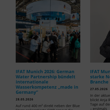
IFAT Munich 2026: German
IFAT Mun
Water Partnership bündelt
starke N
internationale
Branche
Wasserkompetenz „made in
27.05.2026
Germany“
In der aktu
28.05.2026
blickt Anja 
Tage auf de
Auf rund 400 m² direkt neben der Blue
– erstmals