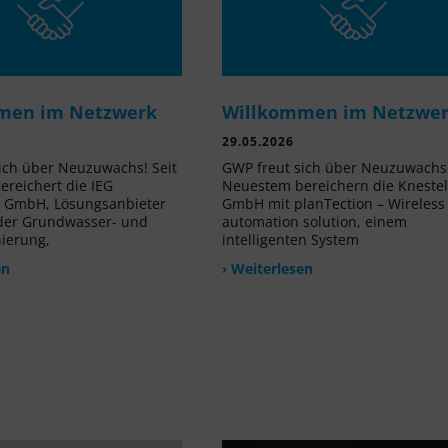
men im Netzwerk
Willkommen im Netzwe
29.05.2026
ich über Neuzuwachs! Seit
GWP freut sich über Neuzuwachs!
reichert die IEG
Neuestem bereichern die Kneste
e GmbH, Lösungsanbieter
GmbH mit planTection – Wireless
 der Grundwasser- und
automation solution, einem
nierung,
intelligenten System
en
› Weiterlesen