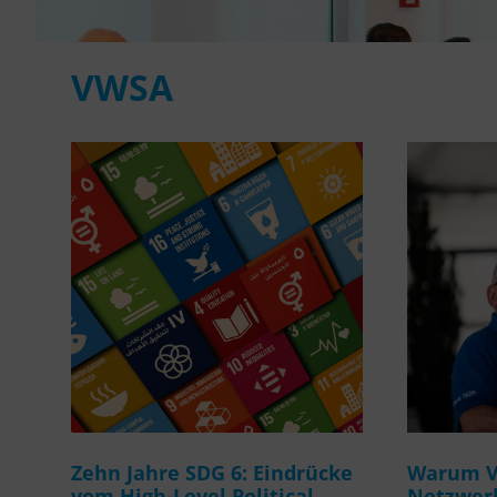
VWSA
Zehn Jahre SDG 6: Eindrücke
Warum Ve
vom High-Level Political
Netzwerk