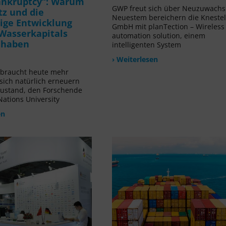
ankruptcy“: Warum
GWP freut sich über Neuzuwachs!
tz und die
Neuestem bereichern die Kneste
ige Entwicklung
GmbH mit planTection – Wireless
Wasserkapitals
automation solution, einem
t haben
intelligenten System
› Weiterlesen
rbraucht heute mehr
 sich natürlich erneuern
Zustand, den Forschende
Nations University
en