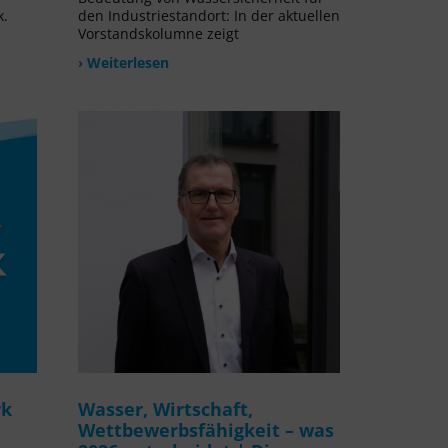
k.
den Industriestandort: In der aktuellen
Vorstandskolumne zeigt
› Weiterlesen
rk
Wasser, Wirtschaft,
Wettbewerbsfähigkeit – was