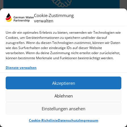
Cookie-Zustimmung
verwalten
Willkommen im Netzwerk
Um dir ein optimales Erlebnis zu bieten, verwenden wir Technologien wie
Cookies, um Geräteinformationen zu speichern und/oder darauf
26.11.2025
zuzugreifen. Wenn du diesen Technologien zustimmst, können wir Daten
wie das Surfverhalten oder eindeutige IDs auf dieser Website
GWP freut sich über Neuzuwachs: Die SKion Water GmbH
verarbeiten. Wenn du deine Zustimmung nicht erteilst oder zurückziehst,
bereichert das Netzwerk als Technologie- und
können bestimmte Merkmale und Funktionen beeinträchtigt werden.
Lösungsanbieter sowie Anlagenbauer im Bereich
› Weiterlesen
Dienste verwalten
Akzeptieren
Ablehnen
Einstellungen ansehen
Cookie-Richtlinie
Datenschutz
Impressum