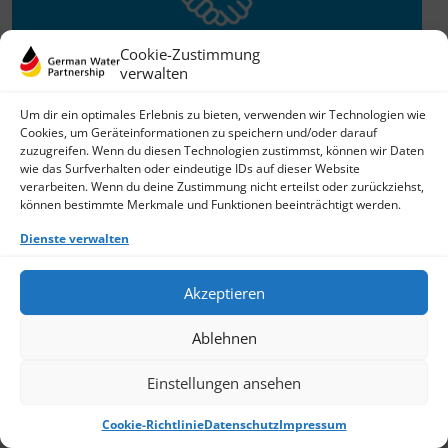
Cookie-Zustimmung
verwalten
Willkommen im Netzwerk
Um dir ein optimales Erlebnis zu bieten, verwenden wir Technologien wie
Cookies, um Geräteinformationen zu speichern und/oder darauf
26.11.2025
zuzugreifen. Wenn du diesen Technologien zustimmst, können wir Daten
wie das Surfverhalten oder eindeutige IDs auf dieser Website
GWP freut sich über Neuzuwachs: Die SKion Water GmbH
verarbeiten. Wenn du deine Zustimmung nicht erteilst oder zurückziehst,
bereichert das Netzwerk als Technologie- und
können bestimmte Merkmale und Funktionen beeinträchtigt werden.
Lösungsanbieter sowie Anlagenbauer im Bereich
› Weiterlesen
Dienste verwalten
Akzeptieren
Ablehnen
Einstellungen ansehen
Cookie-Richtlinie
Datenschutz
Impressum