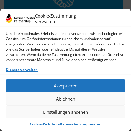
Cookie-Zustimmung
verwalten
Willkommen im Netzwerk
Um dir ein optimales Erlebnis zu bieten, verwenden wir Technologien wie
Cookies, um Geräteinformationen zu speichern und/oder darauf
26.11.2025
zuzugreifen. Wenn du diesen Technologien zustimmst, können wir Daten
wie das Surfverhalten oder eindeutige IDs auf dieser Website
GWP freut sich über Neuzuwachs: Die SKion Water GmbH
verarbeiten. Wenn du deine Zustimmung nicht erteilst oder zurückziehst,
bereichert das Netzwerk als Technologie- und
können bestimmte Merkmale und Funktionen beeinträchtigt werden.
Lösungsanbieter sowie Anlagenbauer im Bereich
› Weiterlesen
Dienste verwalten
Akzeptieren
Ablehnen
Einstellungen ansehen
Cookie-Richtlinie
Datenschutz
Impressum