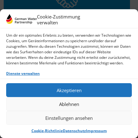
Cookie-Zustimmung
verwalten
Willkommen im Netzwerk
Um dir ein optimales Erlebnis zu bieten, verwenden wir Technologien wie
Cookies, um Geräteinformationen zu speichern und/oder darauf
26.11.2025
zuzugreifen. Wenn du diesen Technologien zustimmst, können wir Daten
wie das Surfverhalten oder eindeutige IDs auf dieser Website
GWP freut sich über Neuzuwachs: Die SKion Water GmbH
verarbeiten. Wenn du deine Zustimmung nicht erteilst oder zurückziehst,
bereichert das Netzwerk als Technologie- und
können bestimmte Merkmale und Funktionen beeinträchtigt werden.
Lösungsanbieter sowie Anlagenbauer im Bereich
› Weiterlesen
Dienste verwalten
Akzeptieren
Ablehnen
Einstellungen ansehen
Cookie-Richtlinie
Datenschutz
Impressum