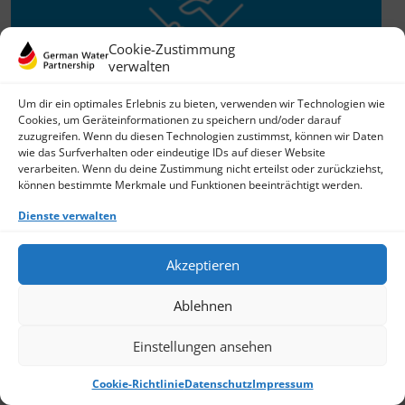
Cookie-Zustimmung
verwalten
Um dir ein optimales Erlebnis zu bieten, verwenden wir Technologien wie
Cookies, um Geräteinformationen zu speichern und/oder darauf
zuzugreifen. Wenn du diesen Technologien zustimmst, können wir Daten
Willkommen im Netzwerk
wie das Surfverhalten oder eindeutige IDs auf dieser Website
26.11.2025
verarbeiten. Wenn du deine Zustimmung nicht erteilst oder zurückziehst,
können bestimmte Merkmale und Funktionen beeinträchtigt werden.
GWP freut sich über Neuzuwachs: Die SKion Water GmbH
bereichert das Netzwerk als Technologie- und
Dienste verwalten
Lösungsanbieter sowie Anlagenbauer im Bereich
› Weiterlesen
Akzeptieren
Ablehnen
Einstellungen ansehen
Cookie-Richtlinie
Datenschutz
Impressum