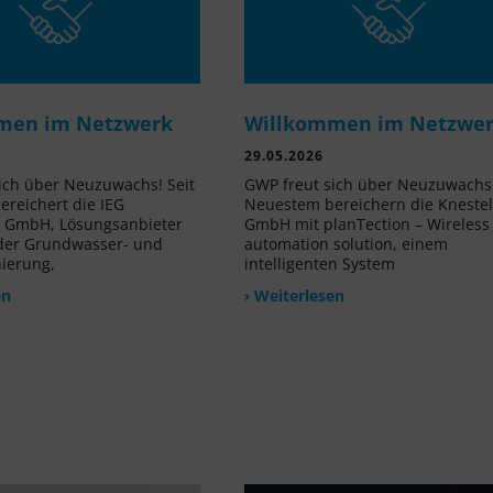
men im Netzwerk
Willkommen im Netzwe
29.05.2026
ich über Neuzuwachs! Seit
GWP freut sich über Neuzuwachs!
reichert die IEG
Neuestem bereichern die Kneste
e GmbH, Lösungsanbieter
GmbH mit planTection – Wireless
 der Grundwasser- und
automation solution, einem
nierung,
intelligenten System
en
› Weiterlesen