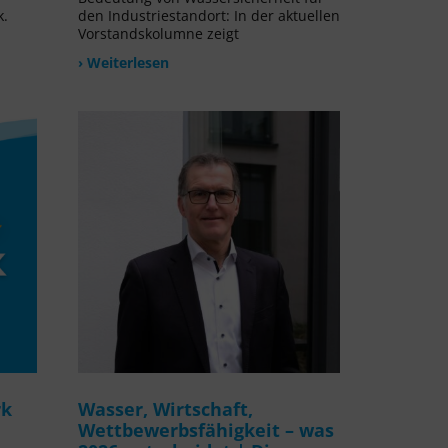
k.
den Industriestandort: In der aktuellen
Vorstandskolumne zeigt
› Weiterlesen
rk
Wasser, Wirtschaft,
Wettbewerbsfähigkeit – was