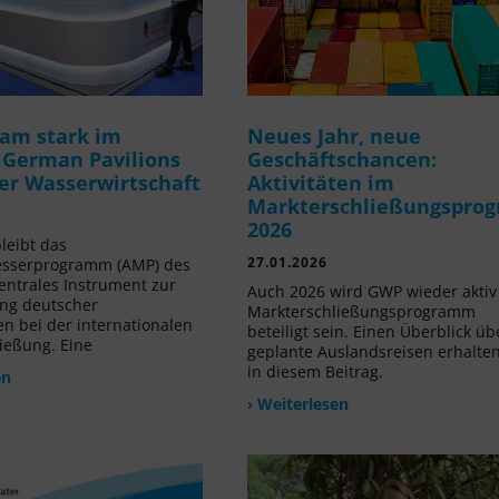
am stark im
Neues Jahr, neue
 German Pavilions
Geschäftschancen:
der Wasserwirtschaft
Aktivitäten im
Markterschließungspro
2026
leibt das
27.01.2026
sserprogramm (AMP) des
ntrales Instrument zur
Auch 2026 wird GWP wieder akti
ng deutscher
Markterschließungsprogramm
 bei der internationalen
beteiligt sein. Einen Überblick üb
ießung. Eine
geplante Auslandsreisen erhalten
in diesem Beitrag.
en
› Weiterlesen