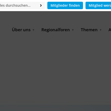
Mitglieder finden
Mitglied wer
Über uns
Regionalforen
Themen
A
GWP-Netzwerk
Afrika
Betrieb und Bildun
M
f
Der Vorstand
EECCA
Industriewasserwir
A
Geschäftsstelle
Europa
Landwirtschaftlich
Bewässerung und
W
Wiederverwendung
u
Partner & Kooperationen
Lateinamerika
Virtual Index of Members
Urbane Wasserresil
B
Mitglieder
Middle East
Wasser und Energie
P
Karriere
Nordafrika
Digital Water
G
Kontakt
Ostasien
Wasserstoff
B
Süd- & Südostasien
D
B
U