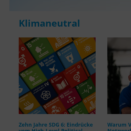
Klimaneutral
Zehn Jahre SDG 6: Eindrücke
Warum Ve
vom High-Level Political
Netzwerk