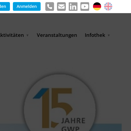
den
Anmelden
ktivitäten
Veranstaltungen
Infothek
g
arkterschließungsprogramm
Meldungen &
ür KMU
Informationen
tschaft
uslandsmessen
Positionen
e
ASANet | Vernetzungs-
Publikationen
nd Transferprojekt
Pressemitteilungen
ienz
etreiberpartnerschaften
artnerschaftsprojekte
WP-Days
LUE PLANET Berlin Water
ialogues
MUKN-Exportinitiative
mweltschutz