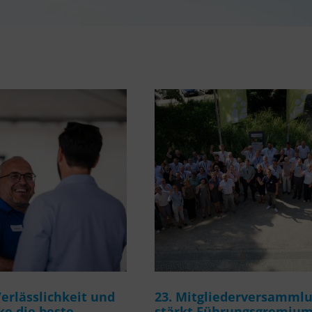
rlässlichkeit und
23. Mitgliederversamml
e die beste
stärkt Führungsgremiu