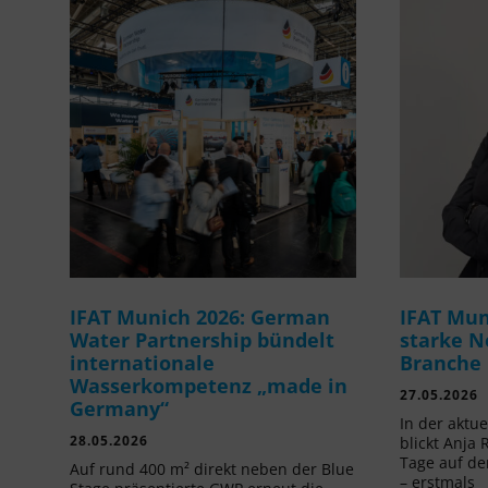
IFAT Munich 2026: German
IFAT Mun
Water Partnership bündelt
starke N
internationale
Branche
Wasserkompetenz „made in
27.05.2026
Germany“
In der aktu
28.05.2026
blickt Anja 
Tage auf de
Auf rund 400 m² direkt neben der Blue
– erstmals