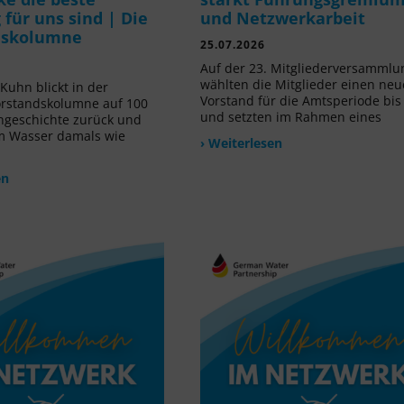
für uns sind | Die
und Netzwerkarbeit
dskolumne
25.07.2026
Auf der 23. Mitgliederversammlu
wählten die Mitglieder einen ne
Kuhn blickt in der
Vorstand für die Amtsperiode bis
orstandskolumne auf 100
und setzten im Rahmen eines
ngeschichte zurück und
m Wasser damals wie
› Weiterlesen
en