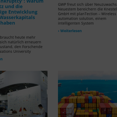
ankruptcy“: Warum
GWP freut sich über Neuzuwachs!
tz und die
Neuestem bereichern die Kneste
ige Entwicklung
GmbH mit planTection – Wireless
Wasserkapitals
automation solution, einem
t haben
intelligenten System
› Weiterlesen
rbraucht heute mehr
 sich natürlich erneuern
Zustand, den Forschende
Nations University
en