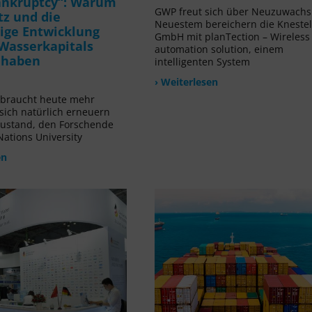
ankruptcy“: Warum
GWP freut sich über Neuzuwachs!
tz und die
Neuestem bereichern die Kneste
ige Entwicklung
GmbH mit planTection – Wireless
Wasserkapitals
automation solution, einem
t haben
intelligenten System
› Weiterlesen
rbraucht heute mehr
 sich natürlich erneuern
Zustand, den Forschende
Nations University
en