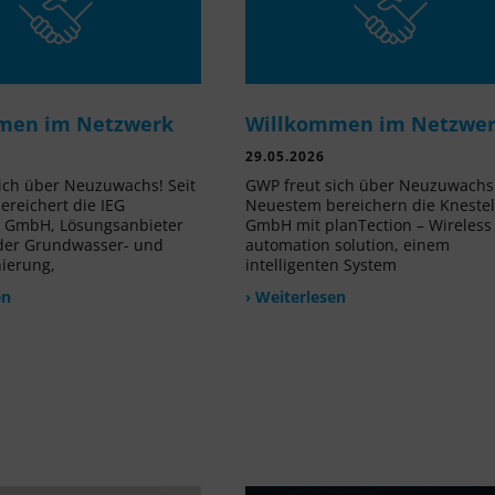
men im Netzwerk
Willkommen im Netzwe
29.05.2026
ich über Neuzuwachs! Seit
GWP freut sich über Neuzuwachs!
reichert die IEG
Neuestem bereichern die Kneste
e GmbH, Lösungsanbieter
GmbH mit planTection – Wireless
 der Grundwasser- und
automation solution, einem
nierung,
intelligenten System
en
› Weiterlesen