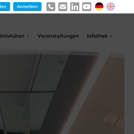
den
Anmelden
ktivitäten
Veranstaltungen
Infothek
g
arkterschließungsprogramm
Meldungen &
ür KMU
Informationen
tschaft
uslandsmessen
Positionen
e
ASANet | Vernetzungs-
Publikationen
nd Transferprojekt
Pressemitteilungen
ienz
etreiberpartnerschaften
artnerschaftsprojekte
WP-Days
LUE PLANET Berlin Water
ialogues
MUKN-Exportinitiative
mweltschutz