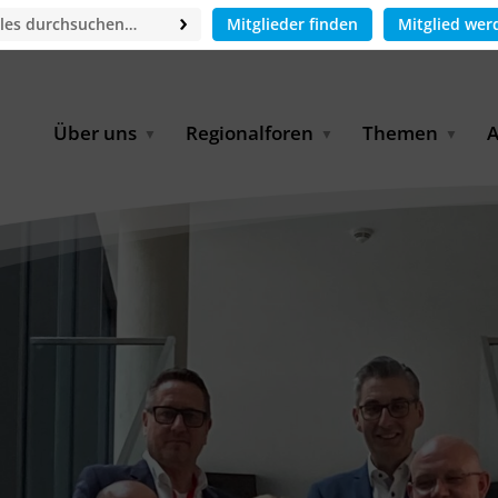
Mitglieder finden
Mitglied wer
Über uns
Regionalforen
Themen
A
GWP-Netzwerk
Afrika
Betrieb und Bildun
M
f
Der Vorstand
EECCA
Industriewasserwir
A
Geschäftsstelle
Europa
Landwirtschaftlich
Bewässerung und
W
Wiederverwendung
u
Partner & Kooperationen
Lateinamerika
Virtual Index of Members
Urbane Wasserresil
B
Mitglieder
Middle East
Wasser und Energie
P
Karriere
Nordafrika
Digital Water
G
Kontakt
Ostasien
Wasserstoff
B
Süd- & Südostasien
D
B
U