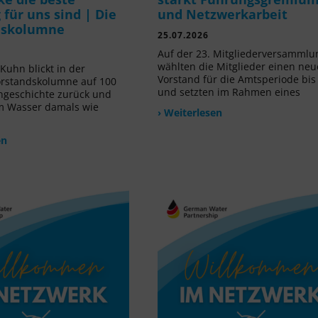
für uns sind | Die
und Netzwerkarbeit
dskolumne
25.07.2026
Auf der 23. Mitgliederversammlu
wählten die Mitglieder einen ne
Kuhn blickt in der
Vorstand für die Amtsperiode bis
orstandskolumne auf 100
und setzten im Rahmen eines
ngeschichte zurück und
m Wasser damals wie
› Weiterlesen
en