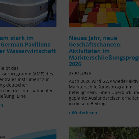
am stark im
Neues Jahr, neue
 German Pavilions
Geschäftschancen:
der Wasserwirtschaft
Aktivitäten im
Markterschließungspro
2026
leibt das
27.01.2026
sserprogramm (AMP) des
ntrales Instrument zur
Auch 2026 wird GWP wieder akti
ng deutscher
Markterschließungsprogramm
 bei der internationalen
beteiligt sein. Einen Überblick üb
ießung. Eine
geplante Auslandsreisen erhalten
in diesem Beitrag.
en
› Weiterlesen