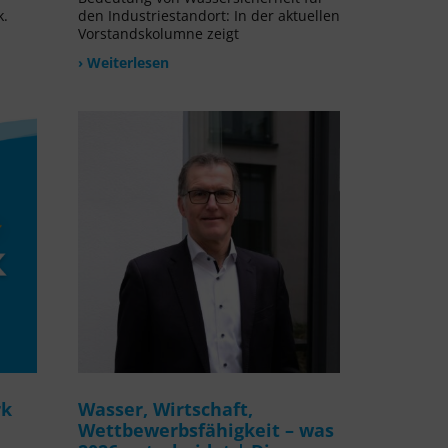
k.
den Industriestandort: In der aktuellen
Vorstandskolumne zeigt
› Weiterlesen
rk
Wasser, Wirtschaft,
Wettbewerbsfähigkeit – was