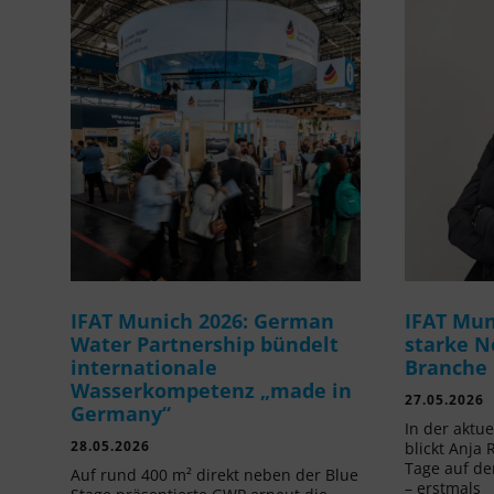
IFAT Munich 2026: German
IFAT Mun
Water Partnership bündelt
starke N
internationale
Branche
Wasserkompetenz „made in
27.05.2026
Germany“
In der aktu
28.05.2026
blickt Anja 
Tage auf de
Auf rund 400 m² direkt neben der Blue
– erstmals