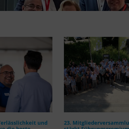
rlässlichkeit und
23. Mitgliederversamml
e die beste
stärkt Führungsgremiu