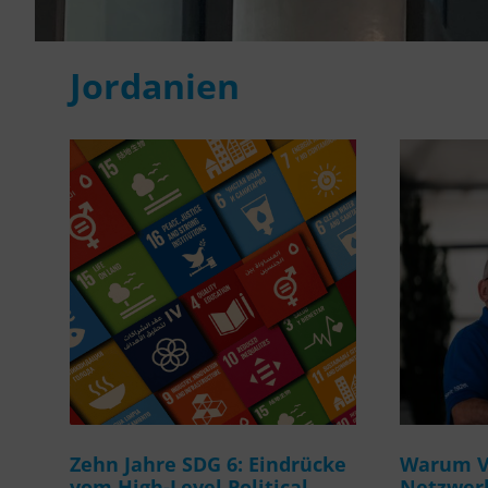
Jordanien
Zehn Jahre SDG 6: Eindrücke
Warum Ve
vom High-Level Political
Netzwerk