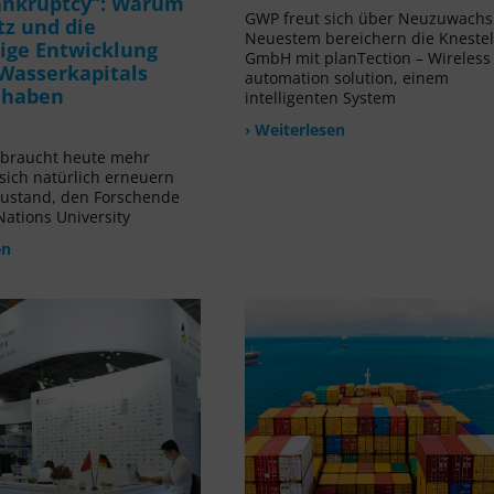
ankruptcy“: Warum
GWP freut sich über Neuzuwachs!
tz und die
Neuestem bereichern die Kneste
ige Entwicklung
GmbH mit planTection – Wireless
Wasserkapitals
automation solution, einem
t haben
intelligenten System
› Weiterlesen
rbraucht heute mehr
 sich natürlich erneuern
Zustand, den Forschende
Nations University
en