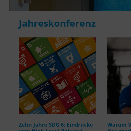
Jahreskonferenz
Zehn Jahre SDG 6: Eindrücke
Warum Ve
vom High-Level Political
Netzwerk