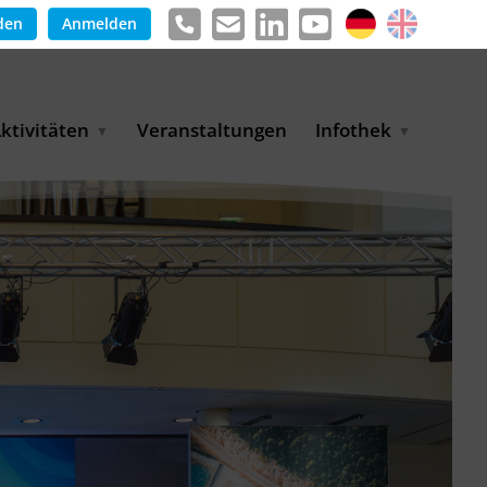
den
Anmelden
ktivitäten
Veranstaltungen
Infothek
g
arkterschließungsprogramm
Meldungen &
ür KMU
Informationen
tschaft
uslandsmessen
Positionen
e
ASANet | Vernetzungs-
Publikationen
nd Transferprojekt
Pressemitteilungen
ienz
etreiberpartnerschaften
artnerschaftsprojekte
WP-Days
LUE PLANET Berlin Water
ialogues
MUKN-Exportinitiative
mweltschutz