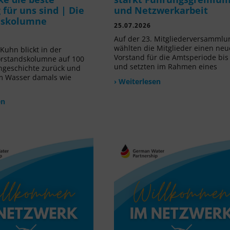
für uns sind | Die
und Netzwerkarbeit
dskolumne
25.07.2026
Auf der 23. Mitgliederversammlu
wählten die Mitglieder einen ne
Kuhn blickt in der
Vorstand für die Amtsperiode bis
orstandskolumne auf 100
und setzten im Rahmen eines
ngeschichte zurück und
m Wasser damals wie
› Weiterlesen
en