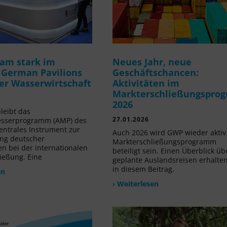
am stark im
Neues Jahr, neue
 German Pavilions
Geschäftschancen:
der Wasserwirtschaft
Aktivitäten im
Markterschließungspro
2026
leibt das
27.01.2026
sserprogramm (AMP) des
ntrales Instrument zur
Auch 2026 wird GWP wieder akti
ng deutscher
Markterschließungsprogramm
 bei der internationalen
beteiligt sein. Einen Überblick üb
ießung. Eine
geplante Auslandsreisen erhalten
in diesem Beitrag.
en
› Weiterlesen