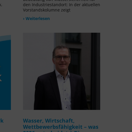
k.
den Industriestandort: In der aktuellen
Vorstandskolumne zeigt
› Weiterlesen
rk
Wasser, Wirtschaft,
Wettbewerbsfähigkeit – was