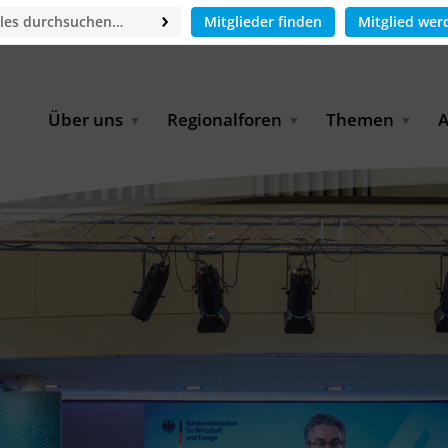
Mitglieder finden
Mitglied wer
Über uns
Regionalforen
Themen
A
GWP-Netzwerk
Afrika
Betrieb und Bildun
M
f
Der Vorstand
EECCA
Industriewasserwir
A
Geschäftsstelle
Europa
Landwirtschaftlich
Bewässerung und
W
Wiederverwendung
u
Partner & Kooperationen
Lateinamerika
Virtual Index of Members
Urbane Wasserresil
B
Mitglieder
Middle East
Wasser und Energie
P
Karriere
Nordafrika
Digital Water
G
Kontakt
Ostasien
Wasserstoff
B
Süd- & Südostasien
D
B
U