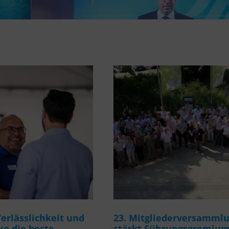
rlässlichkeit und
23. Mitgliederversamml
e die beste
stärkt Führungsgremiu