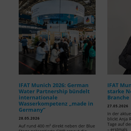
IFAT Munich 2026: German
IFAT Mun
Water Partnership bündelt
starke N
internationale
Branche
Wasserkompetenz „made in
27.05.2026
Germany“
In der aktu
28.05.2026
blickt Anja 
Tage auf de
Auf rund 400 m² direkt neben der Blue
– erstmals