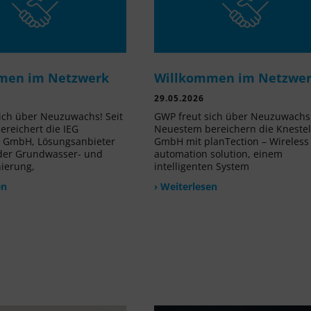
men im Netzwerk
Willkommen im Netzwe
29.05.2026
ich über Neuzuwachs! Seit
GWP freut sich über Neuzuwachs!
reichert die IEG
Neuestem bereichern die Kneste
e GmbH, Lösungsanbieter
GmbH mit planTection – Wireless
 der Grundwasser- und
automation solution, einem
nierung,
intelligenten System
en
› Weiterlesen