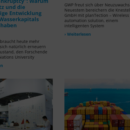
ankruptcy“: Warum
GWP freut sich über Neuzuwachs!
tz und die
Neuestem bereichern die Kneste
ige Entwicklung
GmbH mit planTection – Wireless
Wasserkapitals
automation solution, einem
t haben
intelligenten System
› Weiterlesen
rbraucht heute mehr
 sich natürlich erneuern
Zustand, den Forschende
Nations University
en