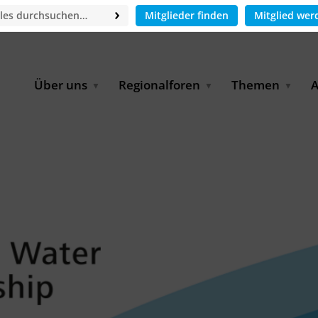
Mitglieder finden
Mitglied wer
Über uns
Regionalforen
Themen
A
GWP-Netzwerk
Afrika
Betrieb und Bildun
M
f
Der Vorstand
EECCA
Industriewasserwir
A
Geschäftsstelle
Europa
Landwirtschaftlich
Bewässerung und
W
Wiederverwendung
u
Partner & Kooperationen
Lateinamerika
Virtual Index of Members
Urbane Wasserresil
B
Mitglieder
Middle East
Wasser und Energie
P
Karriere
Nordafrika
Digital Water
G
Kontakt
Ostasien
Wasserstoff
B
Süd- & Südostasien
D
B
U