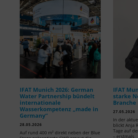
IFAT Munich 2026: German
IFAT Mun
Water Partnership bündelt
starke N
internationale
Branche
Wasserkompetenz „made in
27.05.2026
Germany“
In der aktu
28.05.2026
blickt Anja 
Tage auf de
Auf rund 400 m² direkt neben der Blue
– erstmals