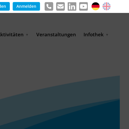
den
Anmelden
ktivitäten
Veranstaltungen
Infothek
g
arkterschließungsprogramm
Meldungen &
ür KMU
Informationen
tschaft
uslandsmessen
Positionen
e
ASANet | Vernetzungs-
Publikationen
nd Transferprojekt
Pressemitteilungen
ienz
etreiberpartnerschaften
artnerschaftsprojekte
WP-Days
LUE PLANET Berlin Water
ialogues
MUKN-Exportinitiative
mweltschutz