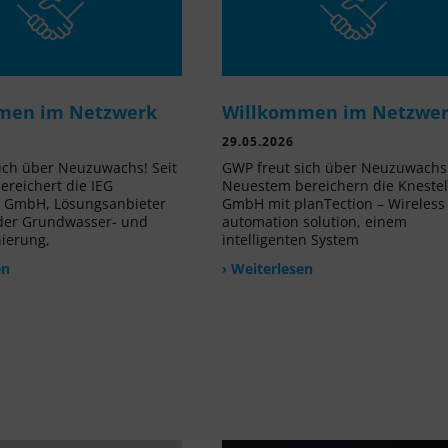
men im Netzwerk
Willkommen im Netzwe
29.05.2026
ich über Neuzuwachs! Seit
GWP freut sich über Neuzuwachs!
reichert die IEG
Neuestem bereichern die Kneste
e GmbH, Lösungsanbieter
GmbH mit planTection – Wireless
 der Grundwasser- und
automation solution, einem
nierung,
intelligenten System
en
› Weiterlesen