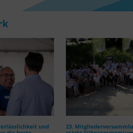
rk
rlässlichkeit und
23. Mitgliederversamml
e die beste
stärkt Führungsgremiu