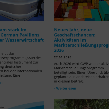
am stark im
Neues Jahr, neue
 German Pavilions
Geschäftschancen:
der Wasserwirtschaft
Aktivitäten im
Markterschließungspro
2026
leibt das
27.01.2026
sserprogramm (AMP) des
ntrales Instrument zur
Auch 2026 wird GWP wieder akti
ng deutscher
Markterschließungsprogramm
 bei der internationalen
beteiligt sein. Einen Überblick üb
ießung. Eine
geplante Auslandsreisen erhalten
in diesem Beitrag.
en
› Weiterlesen