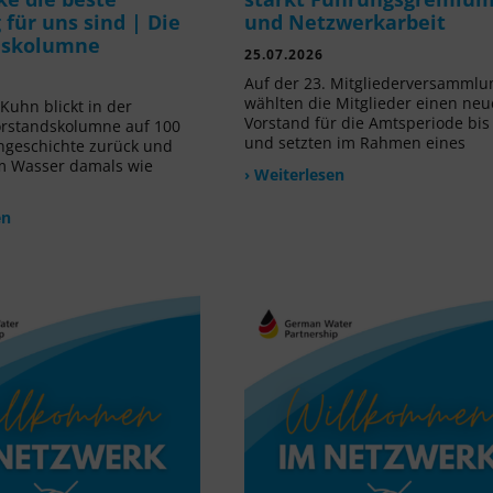
für uns sind | Die
und Netzwerkarbeit
dskolumne
25.07.2026
Auf der 23. Mitgliederversammlu
wählten die Mitglieder einen ne
Kuhn blickt in der
Vorstand für die Amtsperiode bis
orstandskolumne auf 100
und setzten im Rahmen eines
ngeschichte zurück und
m Wasser damals wie
› Weiterlesen
en