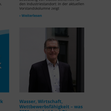
k.
den Industriestandort: In der aktuellen
Vorstandskolumne zeigt
› Weiterlesen
rk
Wasser, Wirtschaft,
Wettbewerbsfähigkeit – was