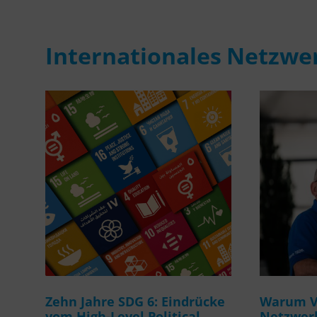
Internationales Netzwe
Zehn Jahre SDG 6: Eindrücke
Warum Ve
vom High-Level Political
Netzwerk