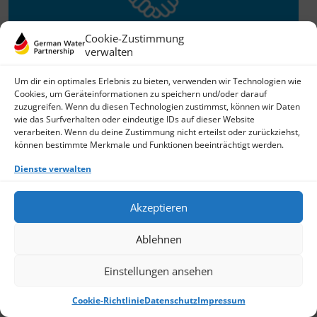
Cookie-Zustimmung
verwalten
Willkommen im Netzwerk
Um dir ein optimales Erlebnis zu bieten, verwenden wir Technologien wie
Cookies, um Geräteinformationen zu speichern und/oder darauf
26.11.2025
zuzugreifen. Wenn du diesen Technologien zustimmst, können wir Daten
wie das Surfverhalten oder eindeutige IDs auf dieser Website
GWP freut sich über Neuzuwachs: Die SKion Water GmbH
verarbeiten. Wenn du deine Zustimmung nicht erteilst oder zurückziehst,
bereichert das Netzwerk als Technologie- und
können bestimmte Merkmale und Funktionen beeinträchtigt werden.
Lösungsanbieter sowie Anlagenbauer im Bereich
› Weiterlesen
Dienste verwalten
Akzeptieren
Ablehnen
Einstellungen ansehen
Cookie-Richtlinie
Datenschutz
Impressum