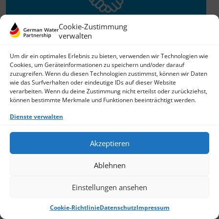
Cookie-Zustimmung
verwalten
Willkommen im Netzwerk
Um dir ein optimales Erlebnis zu bieten, verwenden wir Technologien wie
Cookies, um Geräteinformationen zu speichern und/oder darauf
26.11.2025
zuzugreifen. Wenn du diesen Technologien zustimmst, können wir Daten
wie das Surfverhalten oder eindeutige IDs auf dieser Website
GWP freut sich über Neuzuwachs: Die SKion Water GmbH
verarbeiten. Wenn du deine Zustimmung nicht erteilst oder zurückziehst,
bereichert das Netzwerk als Technologie- und
können bestimmte Merkmale und Funktionen beeinträchtigt werden.
Lösungsanbieter sowie Anlagenbauer im Bereich
› Weiterlesen
Dienste verwalten
Akzeptieren
Ablehnen
Einstellungen ansehen
Cookie-Richtlinie
Datenschutz
Impressum