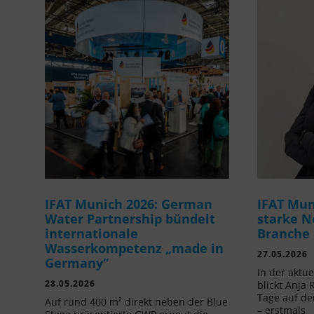
IFAT Munich 2026: German
IFAT Mun
Water Partnership bündelt
starke N
internationale
Branche
Wasserkompetenz „made in
27.05.2026
Germany“
In der aktu
28.05.2026
blickt Anja 
Tage auf de
Auf rund 400 m² direkt neben der Blue
– erstmals