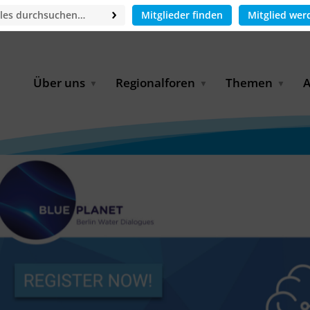
Mitglieder finden
Mitglied wer
Über uns
Regionalforen
Themen
A
GWP-Netzwerk
Afrika
Betrieb und Bildun
M
f
Der Vorstand
EECCA
Industriewasserwir
A
Geschäftsstelle
Europa
Landwirtschaftlich
Bewässerung und
W
Wiederverwendung
u
Partner & Kooperationen
Lateinamerika
Virtual Index of Members
Urbane Wasserresil
B
Mitglieder
Middle East
Wasser und Energie
P
Karriere
Nordafrika
Digital Water
G
Kontakt
Ostasien
Wasserstoff
B
Süd- & Südostasien
D
B
U