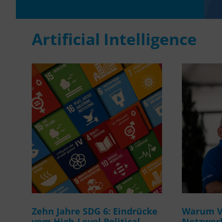
Artificial Intelligence
Zehn Jahre SDG 6: Eindrücke
Warum Ve
vom High-Level Political
Netzwerk