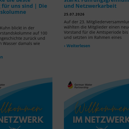
für uns sind | Die
und Netzwerkarbeit
dskolumne
25.07.2026
Auf der 23. Mitgliederversammlu
wählten die Mitglieder einen ne
Kuhn blickt in der
Vorstand für die Amtsperiode bis
orstandskolumne auf 100
und setzten im Rahmen eines
ngeschichte zurück und
m Wasser damals wie
› Weiterlesen
en