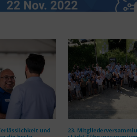
rlässlichkeit und
23. Mitgliederversamml
e die beste
stärkt Führungsgremiu