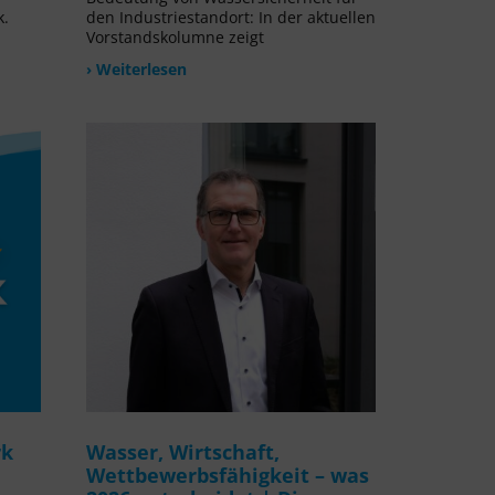
k.
den Industriestandort: In der aktuellen
Vorstandskolumne zeigt
› Weiterlesen
rk
Wasser, Wirtschaft,
Wettbewerbsfähigkeit – was