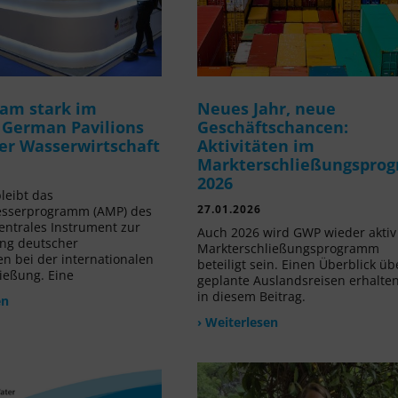
am stark im
Neues Jahr, neue
 German Pavilions
Geschäftschancen:
der Wasserwirtschaft
Aktivitäten im
Markterschließungspro
2026
leibt das
27.01.2026
sserprogramm (AMP) des
ntrales Instrument zur
Auch 2026 wird GWP wieder akti
ng deutscher
Markterschließungsprogramm
 bei der internationalen
beteiligt sein. Einen Überblick üb
ießung. Eine
geplante Auslandsreisen erhalten
in diesem Beitrag.
en
› Weiterlesen