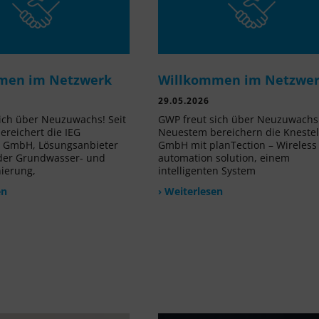
men im Netzwerk
Willkommen im Netzwe
29.05.2026
ich über Neuzuwachs! Seit
GWP freut sich über Neuzuwachs!
reichert die IEG
Neuestem bereichern die Kneste
e GmbH, Lösungsanbieter
GmbH mit planTection – Wireless
 der Grundwasser- und
automation solution, einem
nierung,
intelligenten System
en
› Weiterlesen