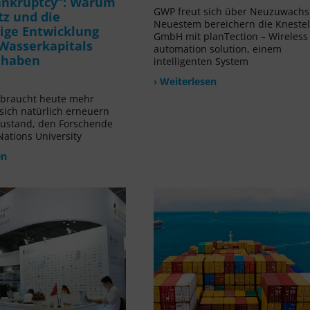
ankruptcy“: Warum
GWP freut sich über Neuzuwachs!
tz und die
Neuestem bereichern die Kneste
ige Entwicklung
GmbH mit planTection – Wireless
Wasserkapitals
automation solution, einem
t haben
intelligenten System
› Weiterlesen
rbraucht heute mehr
 sich natürlich erneuern
Zustand, den Forschende
Nations University
en