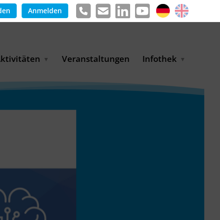
den
Anmelden
ktivitäten
Veranstaltungen
Infothek
g
arkterschließungsprogramm
Meldungen &
ür KMU
Informationen
tschaft
uslandsmessen
Positionen
e
ASANet | Vernetzungs-
Publikationen
nd Transferprojekt
Pressemitteilungen
ienz
etreiberpartnerschaften
artnerschaftsprojekte
WP-Days
LUE PLANET Berlin Water
ialogues
MUKN-Exportinitiative
mweltschutz